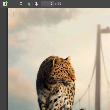
of 82
Toggle
Find
Previous
Next
Sidebar
Реклама 