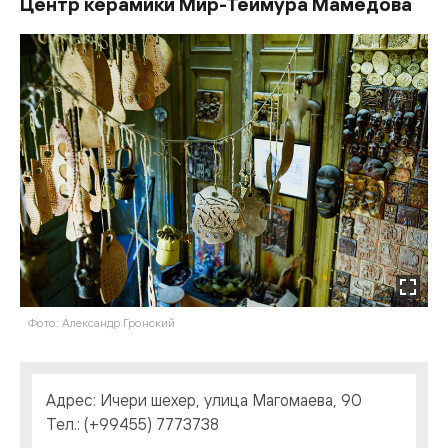
Центр керамики Мир-Теймура Мамедова
Фото: Александр Гронский
Адрес: Ичери шехер, улица Магомаева, 90
Тел.: (+99455) 7773738