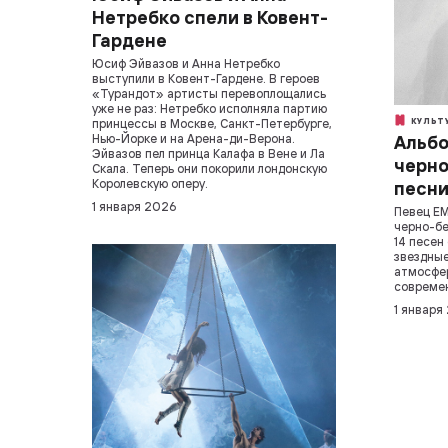
Нетребко спели в Ковент-
Гардене
Юсиф Эйвазов и Анна Нетребко
выступили в Ковент-Гардене. В героев
«Турандот» артисты перевоплощались
уже не раз: Нетребко исполняла партию
принцессы в Москве, Санкт-Петербурге,
КУЛЬТ
Нью-Йорке и на Арена-ди-Верона.
Альбо
Эйвазов пел принца Калафа в Вене и Ла
черно
Скала. Теперь они покорили лондонскую
Королевскую оперу.
песни
1 января 2026
Певец EM
черно-бе
14 песен
звездные
атмосфер
современ
1 января