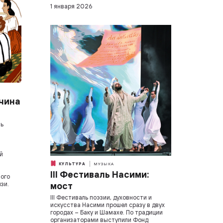
1 января 2026
чина
ль
й
КУЛЬТУРА
МУЗЫКА
III Фестиваль Насими:
ного
мост
зи.
III Фестиваль поэзии, духовности и
искусства Насими прошел сразу в двух
городах – Баку и Шамахе. По традиции
организаторами выступили Фонд