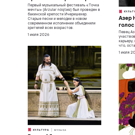
Первый музыкальный фестиваль «Точка
мечты» (Arzular nöqtəsi) был проведен в
КУЛЬТ
бакинской крепости Ичеришехер.
Азер 
Старые песни и мелодии в новом
современном исполнении объединили
голос
зрителей всех возрастов.
Певец Аз
1 июля 2026
участвов
карьеру, 
что, ост
1 июля 2
КУЛЬТУРА
МУЗЫКА