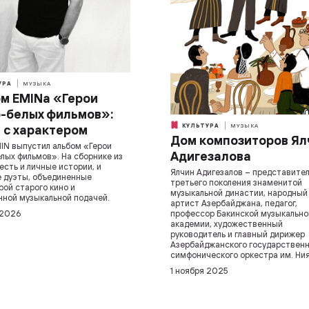
УРА
МУЗЫКА
м EMINa «Герои
-белых фильмов»:
КУЛЬТУРА
МУЗЫКА
 с характером
Дом композиторов Ял
IN выпустил альбом «Герои
Адигезалова
лых фильмов». На сборнике из
 есть и личные истории, и
Ялчин Адигезалов – представите
 дуэты, объединенные
третьего поколения знаменитой
ой старого кино и
музыкальной династии, народный
ной музыкальной подачей.
артист Азербайджана, педагог,
 2026
профессор Бакинской музыкально
академии, художественный
руководитель и главный дирижер
Азербайджанского государствен
симфонического оркестра им. Ния
1 ноября 2025