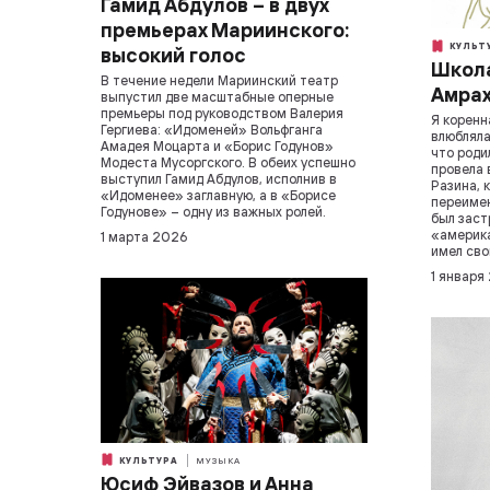
Гамид Абдулов – в двух
премьерах Мариинского:
КУЛЬТ
высокий голос
Школа
В течение недели Мариинский театр
Амра
выпустил две масштабные оперные
премьеры под руководством Валерия
Я коренн
Гергиева: «Идоменей» Вольфганга
влюбляла
Амадея Моцарта и «Борис Годунов»
что роди
Модеста Мусоргского. В обеих успешно
провела 
выступил Гамид Абдулов, исполнив в
Разина, 
«Идоменее» заглавную, а в «Борисе
переимен
Годунове» – одну из важных ролей.
был зас
«америка
1 марта 2026
имел сво
1 января
КУЛЬТУРА
МУЗЫКА
Юсиф Эйвазов и Анна