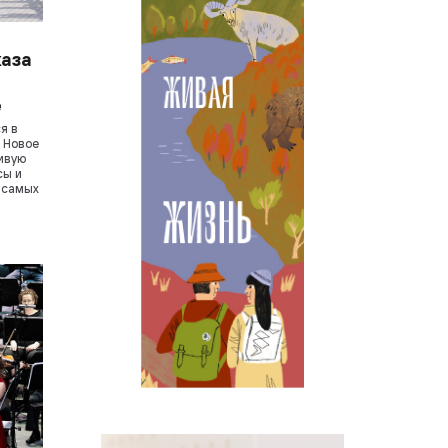
жаза
е
я в
 Новое
ивую
сы и
з самых