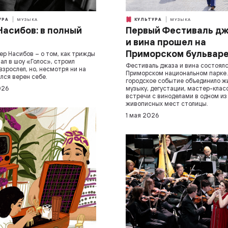
УРА
МУЗЫКА
КУЛЬТУРА
МУЗЫКА
Насибов: в полный
Первый Фестиваль д
и вина прошел на
Приморском бульвар
ер Насибов – о том, как трижды
ал в шоу «Голос», строил
Фестиваль джаза и вина состоялс
взрослел, но, несмотря ни на
Приморском национальном парке.
ался верен себе.
городское событие объединило ж
026
музыку, дегустации, мастер-клас
встречи с виноделами в одном и
живописных мест столицы.
1 мая 2026