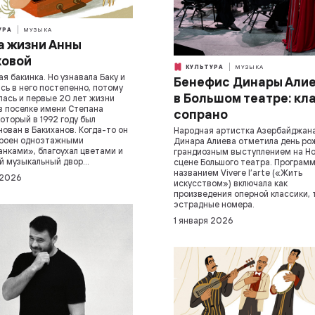
УРА
МУЗЫКА
 жизни Анны
ховой
КУЛЬТУРА
МУЗЫКА
ая бакинка. Но узнавала Баку и
Бенефис Динары Али
сь в него постепенно, потому
в Большом театре: кл
лась и первые 20 лет жизни
в поселке имени Степана
сопрано
который в 1992 году был
ован в Бакиханов. Когда-то он
Народная артистка Азербайджан
троен одноэтажными
Динара Алиева отметила день ро
нками», благоухал цветами и
грандиозным выступлением на Н
й музыкальный двор…
сцене Большого театра. Программ
названием Vivere l’arte («Жить
 2026
искусством») включала как
произведения оперной классики, 
эстрадные номера.
1 января 2026