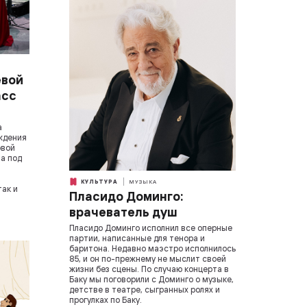
евой
асс
а
ждения
овой
а под
КУЛЬТУРА
МУЗЫКА
так и
Пласидо Доминго:
врачеватель душ
Пласидо Доминго исполнил все оперные
партии, написанные для тенора и
баритона. Недавно маэстро исполнилось
85, и он по-прежнему не мыслит своей
жизни без сцены. По случаю концерта в
Баку мы поговорили с Доминго о музыке,
детстве в театре, сыгранных ролях и
прогулках по Баку.