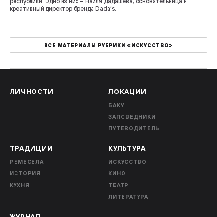
республики. Одно из них – Наиля Дадашева, основательница и
креативный директор бренда Dada’s.
ВСЕ МАТЕРИАЛЫ РУБРИКИ «ИСКУССТВО»
ЛИЧНОСТИ
ЛОКАЦИИ
БАКУ
ЗАПОВЕДНИКИ
ПУТЕВОДИТЕЛЬ
ТРАДИЦИИ
КУЛЬТУРА
РЕМЕСЕЛА
ИСКУССТВО
ИСТОРИЯ
КИНО
КУХНЯ
ТЕАТР
ЛИТЕРАТУРА
ЖУРНАЛ