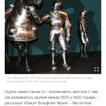
Ганс Майштеттер, 1510–1511 Полевые доспехи Мастерская Конрада
Зойзенхофера, 1505–1510 Доспехи для лошади
«Цель нашего проекта – познакомить зрителя с тем,
как развивалось оружие между 1500 и 1650 годами, –
рассказал «Баку» Вольфганг Мухич. – Мы хотели