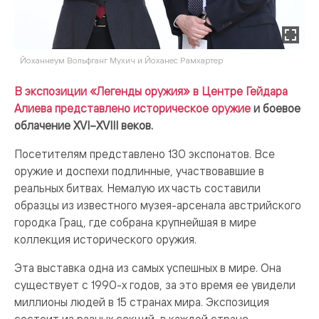
Йоханнеум Вольфганг Мухич и Йоханес Рамхартер
В экспозиции «Легенды оружия» в Центре Гейдара
Алиева представлено историческое оружие
и боевое
облачение XVI–XVIII веков.
Посетителям представлено 130 экспонатов. Все
оружие и доспехи подлинные, участвовавшие в
реальных битвах. Немалую их часть составили
образцы из известного музея-арсенала австрийского
городка Грац, где собрана крупнейшая в мире
коллекция исторического оружия.
Эта выставка одна из самых успешных в мире. Она
существует с 1990-х годов, за это время ее увидели
миллионы людей в 15 странах мира. Экспозиция
состоит из разных секций, в каждой стране