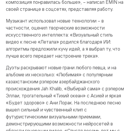
композиция понравилась больше», – написал EMIN на
своей странице в соцсетях, представляя работу.
Музыкант использовал новые технологии – в
частности, оценил творческие возможности
искусственного интеллекта: «Визуальный стиль
видео к песне «Летала» родился благодаря ИИ:
алгоритмы предложили кучу идей, а я выбрал ту, что
лучше всего передает настроение трека».
Дуэты раскрывают новые грани любого певца, и на
альбоме их несколько: «Любимая» с популярным
казахстанским рэпером азербайджанского
происхождения Jah Khalib, «Выбирай сама» с рэпером
Эллаи, трогательный «Тихий океан» с Асией и яркая
«Будет здорово» с Ани Лорак. На последнюю песню
вышел сильный и чувственный клип с
футуристическими визуальными приемами,
демонстрирующими возможности нейросетей в
области генерации видео. «Спустя восемь лет мы с