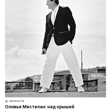
ЛИЧНОСТИ
Оливье Местелан: над крышей