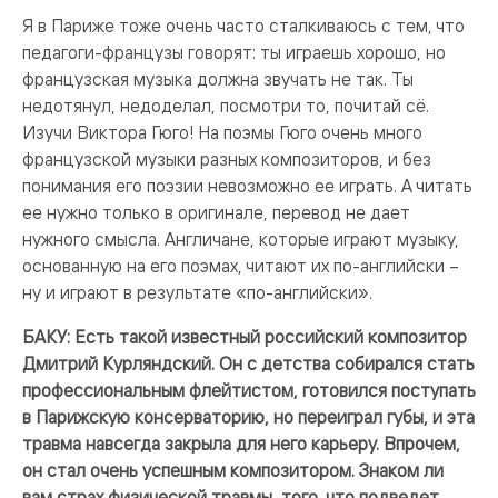
Я в Париже тоже очень часто сталкиваюсь с тем, что
педагоги-французы говорят: ты играешь хорошо, но
французская музыка должна звучать не так. Ты
недотянул, недоделал, посмотри то, почитай сё.
Изучи Виктора Гюго! На поэмы Гюго очень много
французской музыки разных композиторов, и без
понимания его поэзии невозможно ее играть. А читать
ее нужно только в оригинале, перевод не дает
нужного смысла. Англичане, которые играют музыку,
основанную на его поэмах, читают их по-английски –
ну и играют в результате «по-английски».
БАКУ: Есть такой известный российский композитор
Дмитрий Курляндский. Он с детства собирался стать
профессиональным флейтистом, готовился поступать
в Парижскую консерваторию, но переиграл губы, и эта
травма навсегда закрыла для него карьеру. Впрочем,
он стал очень успешным композитором. Знаком ли
вам страх физической травмы, того, что подведет