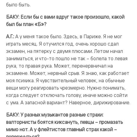
было быть.
БАКУ: Если бы с вами вдруг такое произошло, какой
был бы план «Б»?
А.Г.:
А у меня такое было. Здесь, в Париже. Я не мог
играть месяц. Я отучился год, очень хорошо сдал
экзамен, на пятерку с двумя плюсами. Летом начал
заниматься, и что-то пошло не так – болела то левая
рука, то правая рука. Может, перенервничал на
экзамене. Может, нервный срыв. Я знаю, как работает
моя психика. Я чувствительный человек, на обычные
вещи могу реагировать чрезмерно. Нужно понимать,
когда следует отключать голову, иначе можно сойти
с ума. А запасной вариант? Наверное, дирижирование.
БАКУ: У разных музыкантов разные страхи:
валторнисты боятся киксануть, певцы – промазать
мимо нот. А у флейтистов главный страх какой –
поперхнуться?