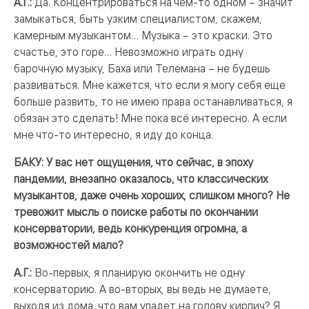
А.Г.:
Да. Концентрироваться на чем-то одном – значит
замыкаться, быть узким специалистом, скажем,
камерным музыкантом… Музыка – это краски. Это
счастье, это горе… Невозможно играть одну
барочную музыку, Баха или Телемана – не будешь
развиваться. Мне кажется, что если я могу себя еще
больше развить, то не имею права останавливаться, я
обязан это сделать! Мне пока всё интересно. А если
мне что-то интересно, я иду до конца.
БАКУ: У вас нет ощущения, что сейчас, в эпоху
пандемии, внезапно оказалось, что классических
музыкантов, даже очень хороших, слишком много? Не
тревожит мысль о поиске работы по окончании
консерватории, ведь конкуренция огромна, а
возможностей мало?
А.Г.:
Во-первых, я планирую окончить не одну
консерваторию. А во-вторых, вы ведь не думаете,
выходя из дома, что вам упадет на голову кирпич? Я