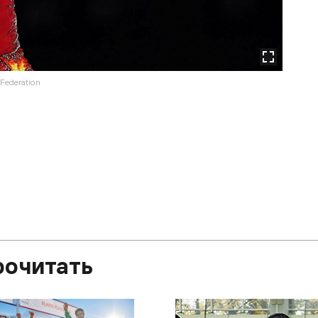
Federation
рочитать