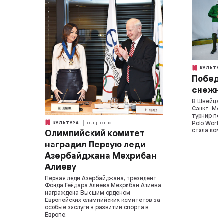
КУЛЬТ
Побед
снежн
В Швейца
Санкт-М
турнир п
Polo Wor
КУЛЬТУРА
ОБЩЕСТВО
стала ком
Олимпийский комитет
наградил Первую леди
Азербайджана Мехрибан
Алиеву
Первая леди Азербайджана, президент
Фонда Гейдара Алиева Мехрибан Алиева
награждена Высшим орденом
Европейских олимпийских комитетов за
особые заслуги в развитии спорта в
Европе.