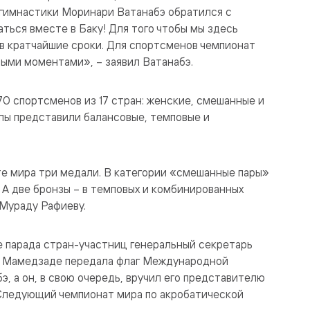
гимнастики Моринари Ватанабэ обратился с
ться вместе в Баку! Для того чтобы мы здесь
в кратчайшие сроки. Для спортсменов чемпионат
ыми моментами», – заявил Ватанабэ.
70 спортсменов из 17 стран: женские, смешанные и
ппы представили балансовые, темповые и
е мира три медали. В категории «смешанные пары»
 А две бронзы – в темповых и комбинированных
Мураду Рафиеву.
е парада стран-участниц генеральный секретарь
а Мамедзаде передала флаг Международной
, а он, в свою очередь, вручил его представителю
Следующий чемпионат мира по акробатической