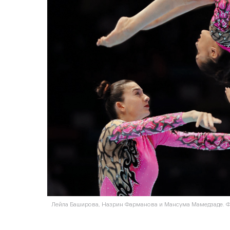
Лейла Баширова, Назрин Фарманова и Мансума Мамедзаде. Фот