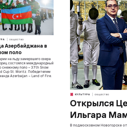
УРА
ОБЩЕСТВО
а Азербайджана в
ом поло
рии на льду замерзшего озера
ориц состоялся международный
о снежному поло – 37th Snow
ld Cup St. Moritz. Победителем
анда Azerbaijan – Land of Fire.
КУЛЬТУРА
ОБЩЕСТВО
Открылся Це
Ильгара Ма
В подмосковном Новогорске о