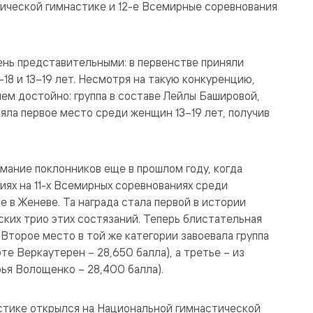
тической гимнастике и 12-е Всемирные соревнования
ень представительными: в первенстве приняли
2–18 и 13–19 лет. Несмотря на такую конкуренцию,
ем достойно: группа в составе Лейлы Башировой,
ла первое место среди женщин 13–19 лет, получив
мание поклонников еще в прошлом году, когда
иях на 11-х Всемирных соревнованиях среди
е в Женеве. Та награда стала первой в истории
ких трио этих состязаний. Теперь блистательная
Второе место в той же категории завоевала группа
те Веркаутерен – 28,650 балла), а третье – из
ья Волощенко – 28,400 балла).
астике открылся на Национальной гимнастической