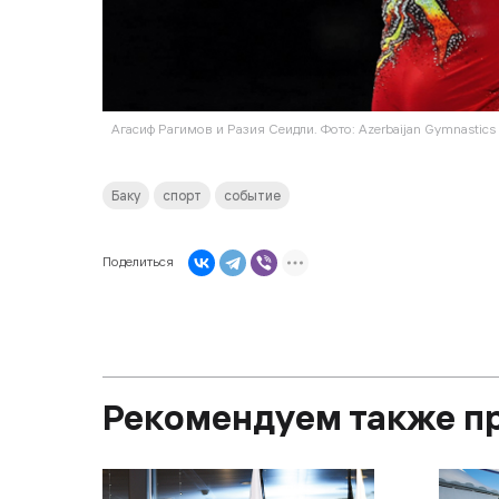
Агасиф Рагимов и Разия Сеидли. Фото: Azerbaijan Gymnastics 
Баку
спорт
событие
Поделиться
Рекомендуем также п