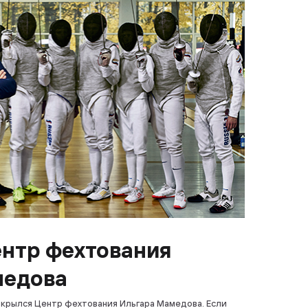
нтр фехтования
медова
ткрылся Центр фехтования Ильгара Мамедова. Если