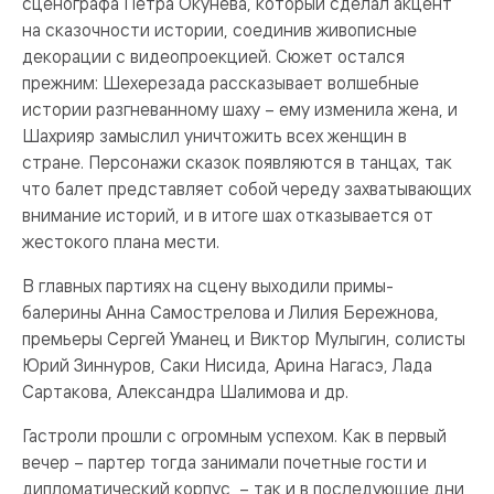
сценографа Петра Окунева, который сделал акцент
на сказочности истории, соединив живописные
декорации с видеопроекцией. Сюжет остался
прежним: Шехерезада рассказывает волшебные
истории разгневанному шаху – ему изменила жена, и
Шахрияр замыслил уничтожить всех женщин в
стране. Персонажи сказок появляются в танцах, так
что балет представляет собой череду захватывающих
внимание историй, и в итоге шах отказывается от
жестокого плана мести.
В главных партиях на сцену выходили примы-
балерины Анна Самострелова и Лилия Бережнова,
премьеры Сергей Уманец и Виктор Мулыгин, солисты
Юрий Зиннуров, Саки Нисида, Арина Нагасэ, Лада
Сартакова, Александра Шалимова и др.
Гастроли прошли с огромным успехом. Как в первый
вечер – партер тогда занимали почетные гости и
дипломатический корпус, – так и в последующие дни,