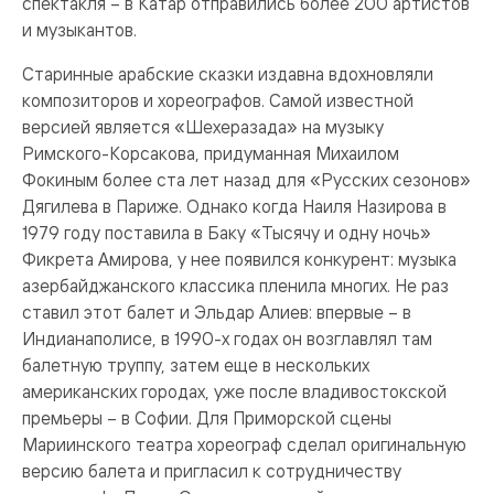
спектакля – в Катар отправились более 200 артистов
и музыкантов.
Старинные арабские сказки издавна вдохновляли
композиторов и хореографов. Самой известной
версией является «Шехеразада» на музыку
Римского-Корсакова, придуманная Михаилом
Фокиным более ста лет назад для «Русских сезонов»
Дягилева в Париже. Однако когда Наиля Назирова в
1979 году поставила в Баку «Тысячу и одну ночь»
Фикрета Амирова, у нее появился конкурент: музыка
азербайджанского классика пленила многих. Не раз
ставил этот балет и Эльдар Алиев: впервые – в
Индианаполисе, в 1990-х годах он возглавлял там
балетную труппу, затем еще в нескольких
американских городах, уже после владивостокской
премьеры – в Софии. Для Приморской сцены
Мариинского театра хореограф сделал оригинальную
версию балета и пригласил к сотрудничеству