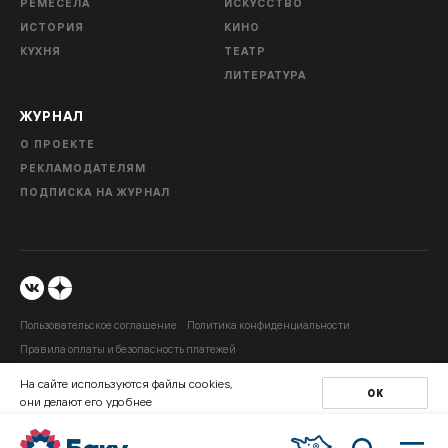
РЕМЕСЕЛА
ИСКУССТВО
ИСТОРИЯ
КИНО
КУХНЯ
ТЕАТР
ЛИТЕРАТУРА
ЖУРНАЛ
О ПРОЕКТЕ
РЕКЛАМОДАТЕЛЯМ
ПОДПИСКА НА ЖУРНАЛ
Пользовательское соглашение
Политика конфиденциальности
Правила оплаты и безопасность платежей
На сайте используются файлы cookies,
© 2026 ООО “Медиа Лэнд”
ОК
они делают его удобнее