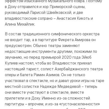
эффектом изысканного музыкального ковра. Поэтому
в Доху отправился и хор Приморской сцены,
руководимый Ларисой Швейковской, и две
владивостокские сопрано – Анастасия Кикоть и
Алина Михайлик.
В состав традиционного симфонического оркестра
не входит тар, а в партитуре Фикрета Амирова он
предусмотрен. Обычно театры заменяют
недостающие инструменты другими, похожими по
звучанию, но перед премьерой 2020 года Эйюб
Кулиев настоял, чтобы во Владивосток приехал
настоящий тарист, солист Азербайджанского театра
оперы и балета Рамин Азимов. Он не только
участвовал в спектакле, но и давал уроки игры на таре
местной солистке Надежде Медведевой – теперь
они вместе участвуют в спектакле, вместе
прилетели и в Доху. Именно из-за сложностей
партитуры – впрочем, и из-за «густонаселенности»