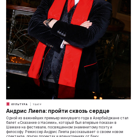
КУЛЬТУРА
ТЕАТР
Андрис Лиепа: пройти сквозь сердце
Одной из важнейших премьер минувшего года в Азербайджане стал
балет «Сказание о Насими», который был впервые показан в
Шамахе на фестивале, посвященном знаменитому поэту и
философу. Режиссер Андрис Лиепа рассказывает о своем новом
спектакле, других проектах и впечатлениях от Баку.