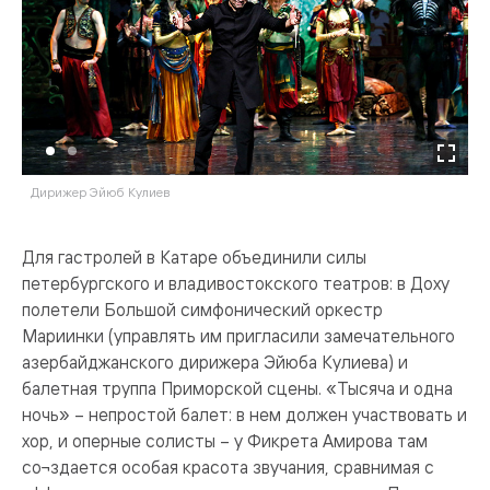
Дирижер Эйюб Кулиев
А
Для гастролей в Катаре объединили силы
петербургского и владивостокского театров: в Доху
полетели Большой симфонический оркестр
Мариинки (управлять им пригласили замечательного
азербайджанского дирижера Эйюба Кулиева) и
балетная труппа Приморской сцены. «Тысяча и одна
ночь» – непростой балет: в нем должен участвовать и
хор, и оперные солисты – у Фикрета Амирова там
со¬здается особая красота звучания, сравнимая с