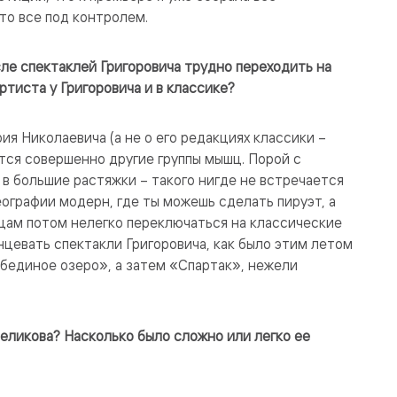
что все под контролем.
сле спектаклей Григоровича трудно переходить на
артиста у Григоровича и в классике?
ия Николаевича (а не о его редакциях классики –
тся совершенно другие группы мышц. Порой с
 в большие растяжки – такого нигде не встречается
реографии модерн, где ты можешь сделать пируэт, а
цам потом нелегко переключаться на классические
нцевать спектакли Григоровича, как было этим летом
ебединое озеро», а затем «Спартак», нежели
Меликова? Насколько было сложно или легко ее