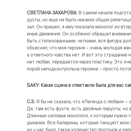
СВЕТЛАНА ЗАХАРОВА:
В самом начале подгото
дуэты, но еще не было никаких общих репетици
зал. Он пришел, я ему показала монолог из вто
иные движения. Он особенно обращал внимание
быть стилизованными, четкими, вся фигура до
объяснял, что моя героиня – очень молодая же
а ответного чувства нет. И вот это страдание ч
нет любви, передается через пластику. Это оче
порой неподконтрольна героине – просто потом
БАКУ: Какая сцена в спектакле была для вас 
С.З.:
Я бы не сказала, что «Легенда о любви» – 
Да, там есть фуэте, есть двойные пируэты, но
Длинные силовые монологи, к которым нужно г
дыхание. Все балерины, которые танцуют мою 
но у нас было такое количество прогонов и реп