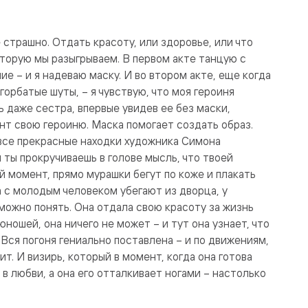
 страшно. Отдать красоту, или здоровье, или что
торую мы разыгрываем. В первом акте танцую с
 – и я надеваю маску. И во втором акте, еще когда
горбатые шуты, – я чувствую, что моя героиня
ь даже сестра, впервые увидев ее без маски,
ент свою героиню. Маска помогает создать образ.
все прекрасные находки художника Симона
 ты прокручиваешь в голове мысль, что твоей
ий момент, прямо мурашки бегут по коже и плакать
а с молодым человеком убегают из дворца, у
можно понять. Она отдала свою красоту за жизнь
ношей, она ничего не может – и тут она узнает, что
 Вся погоня гениально поставлена – и по движениям,
ит. И визирь, который в момент, когда она готова
 в любви, а она его отталкивает ногами – настолько