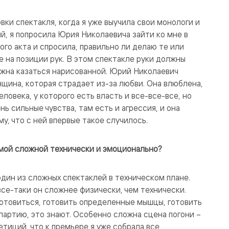
вки спектакля, когда я уже выучила свои монологи и
й, я попросила Юрия Николаевича зайти ко мне в
рого акта и спросила, правильно ли делаю те или
 на позиции рук. В этом спектакле руки должны
лжна казаться нарисованной. Юрий Николаевич
нщина, которая страдает из-за любви. Она влюблена,
еловека, у которого есть власть и все-все-все, но
нь сильные чувства, там есть и агрессия, и она
у, что с ней впервые такое случилось.
самой сложной технически и эмоционально?
один из сложных спектаклей в техническом плане.
 все-таки он сложнее физически, чем технически.
отовиться, готовить определенные мышцы, готовить
партию, это знают. Особенно сложна сцена погони –
етиций, что к премьере я уже собрала все