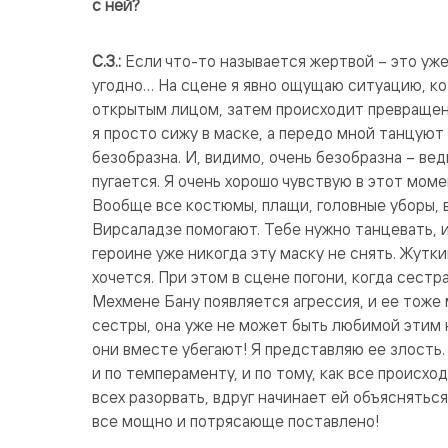
с ней?
С.З.:
Если что-то называется жертвой – это уже
угодно… На сцене я явно ощущаю ситуацию, ко
открытым лицом, затем происходит превращение
я просто сижу в маске, а передо мной танцуют 
безобразна. И, видимо, очень безобразна – вед
пугается. Я очень хорошо чувствую в этот мом
Вообще все костюмы, плащи, головные уборы, 
Вирсаладзе помогают. Тебе нужно танцевать, и
героине уже никогда эту маску не снять. Жутк
хочется. При этом в сцене погони, когда сестр
Мехмене Бану появляется агрессия, и ее тоже 
сестры, она уже не может быть любимой этим ю
они вместе убегают! Я представляю ее злость.
и по темпераменту, и по тому, как все происход
всех разорвать, вдруг начинает ей объясняться
все мощно и потрясающе поставлено!