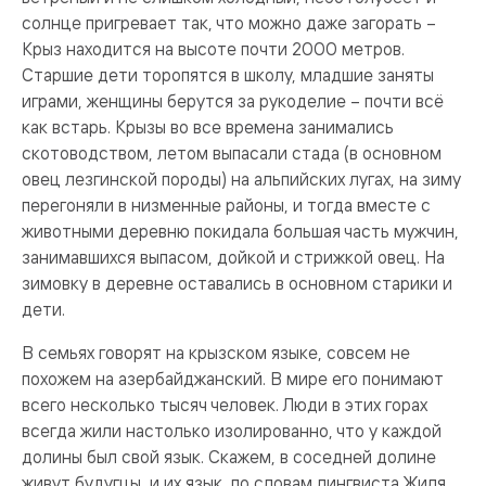
солнце пригревает так, что можно даже загорать –
Крыз находится на высоте почти 2000 метров.
Старшие дети торопятся в школу, младшие заняты
играми, женщины берутся за рукоделие – почти всё
как встарь. Крызы во все времена занимались
скотоводством, летом выпасали стада (в основном
овец лезгинской породы) на альпийских лугах, на зиму
перегоняли в низменные районы, и тогда вместе с
животными деревню покидала большая часть мужчин,
занимавшихся выпасом, дойкой и стрижкой овец. На
зимовку в деревне оставались в основном старики и
дети.
В семьях говорят на крызском языке, совсем не
похожем на азербайджанский. В мире его понимают
всего несколько тысяч человек. Люди в этих горах
всегда жили настолько изолированно, что у каждой
долины был свой язык. Скажем, в соседней долине
живут будугцы, и их язык, по словам лингвиста Жиля