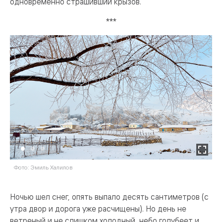
одновременно страшивший крызов.
***
Фото: Эмиль Халилов
Ф
Ночью шел снег, опять выпало десять сантиметров (с
утра двор и дорога уже расчищены). Но день не
ветреный и не слишком холодный, небо голубеет и