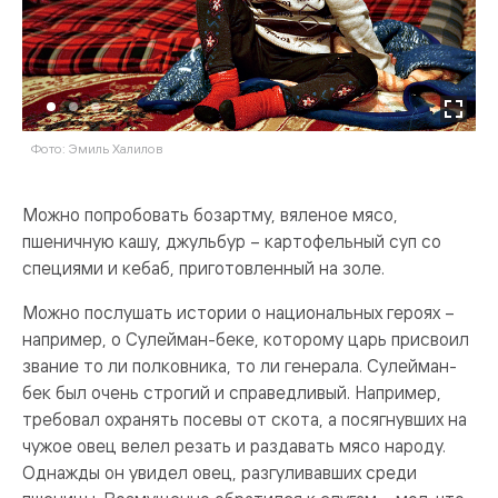
Фото: Эмиль Халилов
Ф
Можно попробовать бозартму, вяленое мясо,
пшеничную кашу, джульбур – картофельный суп со
специями и кебаб, приготовленный на золе.
Можно послушать истории о национальных героях –
например, о Сулейман-беке, которому царь присвоил
звание то ли полковника, то ли генерала. Сулейман-
бек был очень строгий и справедливый. Например,
требовал охранять посевы от скота, а посягнувших на
чужое овец велел резать и раздавать мясо народу.
Однажды он увидел овец, разгуливавших среди