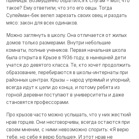
пшеницы. Возмущенно обратился к слугам – мол, что
такое? Ему ответили, что это его овцы. Тогда
Сулейман-бек велел зарезать своих овец и раздать
мясо: закон для всех одинаков.
Можно заглянуть в школу. Она отличается от жилых
домов только размерами. Внутри небольшие
комнаты, полные учеников. Первая начальная школа
была открыта в Крызе в 1936 году, в нынешней дети
учатся до девятого класса. Те, кто хочет продолжить
образование, перебираются в школы-интернаты при
районных центрах. Крызы – народ упрямый и упорный,
всегда идут к цели до конца, и потому ребята из
горной деревни поступают в университеты и даже
становятся профессорами.
Про крызов часто можно услышать, что у них жесткий
нрав горцев. Они несговорчивы, всегда остаются при
своем мнении, с ними невозможно спорить: «Я верю
тебе, но себе я верю больше». И этот нрав не