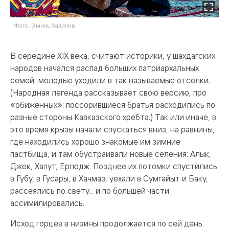
Фото: Эмиль Халилов
Ф
В середине XIX века, считают историки, у шахдагских
народов начался распад больших патриархальных
семей, молодые уходили в так называемые отселки.
(Народная легенда рассказывает свою версию, про
«обиженных»: поссорившиеся братья расходились по
разные стороны Кавказского хребта.) Так или иначе, в
это время крызы начали спускаться вниз, на равнины,
где находились хорошо знакомые им зимние
пастбища, и там обустраивали новые селения: Алык,
Джек, Хапут, Ергюдж. Позднее их потомки спустились
в Губу, в Гусары, в Хачмаз, уехали в Сумгайыт и Баку,
рассеялись по свету... и по большей части
ассимилировались.
Исход горцев в низины продолжается по сей день.