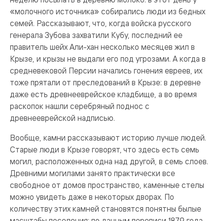
«молочного источника» собирались люди из бедных
семей. Рассказывают, что, когда войска русского
генерала Зубова захватили Кубу, последний ее
правитель шейх Али-хан несколько месяцев жил в
Крызе, и крызы не выдали его под угрозами. А когда в
средневековой Персии начались гонения евреев, их
тоже прятали от преследований в Крызе: в деревне
даже есть древнееврейское кладбище, а во время
раскопок нашли серебряный поднос с
древнееврейской надписью.
Вообще, камни рассказывают историю лучше людей.
Старые люди в Крызе говорят, что здесь есть семь
могил, расположенных одна над другой, в семь слоев.
Древними могилами занято практически все
свободное от домов пространство, каменные стелы
можно увидеть даже в некоторых дворах. По
количеству этих камней становятся понятны былые
масштабы поселения: по данным переписи 1879 года