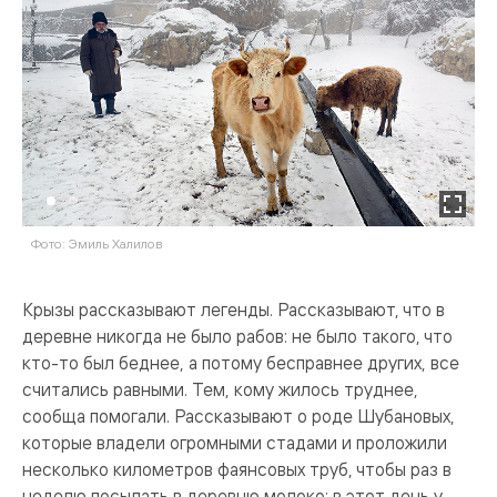
Фото: Эмиль Халилов
Ф
Крызы рассказывают легенды. Рассказывают, что в
деревне никогда не было рабов: не было такого, что
кто-то был беднее, а потому бесправнее других, все
считались равными. Тем, кому жилось труднее,
сообща помогали. Рассказывают о роде Шубановых,
которые владели огромными стадами и проложили
несколько километров фаянсовых труб, чтобы раз в
неделю посылать в деревню молоко: в этот день у