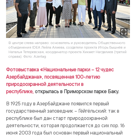
В центре слева направо: основатель и руководитель Общественного
объединения IDEA Лейла Алиева, создатели проекта Игорь Бышнёв и
Наталья Тетеревская, координатор проекта Хикмет Нагдалиев (третий
справа). Фото: Azertag
Фотовыставка «Национальные парки – 12 чудес
Азербайджана», посвященная 100-летию
природоохранной деятельности в
республике,
открылась в Приморском парке Баку.
В 1925 году в Азербайджане появился первый
государственный заповедник – Гёйгёльский: так в
республике был дан старт природоохранной
деятельности, которая продолжается до сих пор. 16
июня 2003 года был основан первый национальный