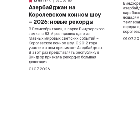
КУЛЬТУРА
ОБЩЕСТВО
Виндзоре
Азербайджан на
азербайд
карабахс
Королевском конном шоу
лошадям
– 2026: новые рекорды
темперам
сердца с
В Великобритании, в парке Виндзорского
королевс
замка, в 83-й раз прошло одно из
главных мировых светских событий –
01.07.20
Королевское конное шоу. С 2012 года
участие в нем принимает Азербайджан.
В этот раз представлять республику в
Виндзор приехала рекордно большая
делегация.
01.07.2026