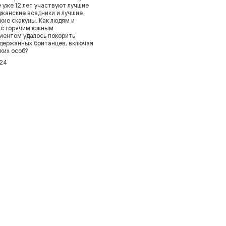
 уже 12 лет участвуют лучшие
жанские всадники и лучшие
кие скакуны. Как людям и
 с горячим южным
ентом удалось покорить
держанных британцев, включая
ких особ?
24