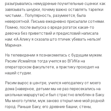
разыгрывались немудреные поучительные сценки: как
завязывать шнурки, почему важно оставлять тарелки
чистыми… Популярность, разумеется, была
невероятной. Письма ежедневно присылали сотнями.
Помню, после выпуска о вреде рогаток какая-то
девочка без приветствий и предисловий написала
нам: «А Алику я сказала што птичик убевать нельзя!
Марина».
На телевидении я познакомилась с будущим мужем.
Расим Исмайлов тогда учился во ВГИКе на
операторском факультете, а практику проходил на
нашей студии.
Расим вырос в центре, учился неподалеку от моего
дома (наверное, детьми мы не раз пересекались на
школьных маршрутах) и был страстно влюблен в Баку.
Мы много гуляли, муж заново открыл мне мой родной
город. Раньше Баку, его древние башни, стены,