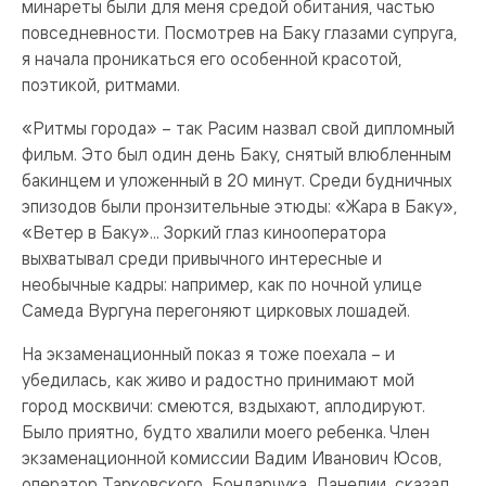
минареты были для меня средой обитания, частью
повседневности. Посмотрев на Баку глазами супруга,
я начала проникаться его особенной красотой,
поэтикой, ритмами.
«Ритмы города» – так Расим назвал свой дипломный
фильм. Это был один день Баку, снятый влюбленным
бакинцем и уложенный в 20 минут. Среди будничных
эпизодов были пронзительные этюды: «Жара в Баку»,
«Ветер в Баку»... Зоркий глаз кинооператора
выхватывал среди привычного интересные и
необычные кадры: например, как по ночной улице
Самеда Вургуна перегоняют цирковых лошадей.
На экзаменационный показ я тоже поехала – и
убедилась, как живо и радостно принимают мой
город москвичи: смеются, вздыхают, аплодируют.
Было приятно, будто хвалили мо­его ребенка. Член
экзаменационной комиссии Вадим Иванович Юсов,
оператор Тарковского, Бондарчука, Данелии, сказал,