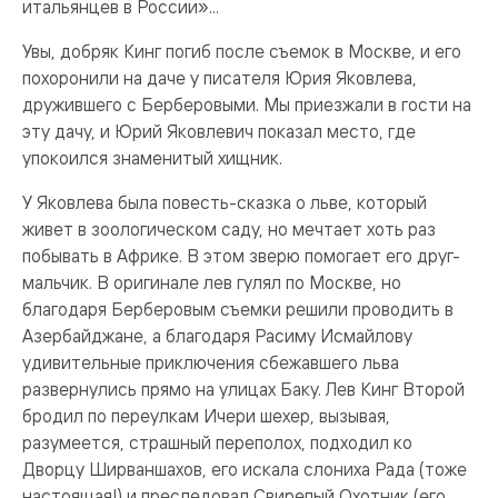
итальянцев в России»...
Увы, добряк Кинг погиб после съемок в Москве, и его
похоронили на даче у писателя Юрия Яковлева,
дружившего с Берберовыми. Мы приезжали в гости на
эту дачу, и Юрий Яковлевич показал место, где
упокоился знаменитый хищник.
У Яковлева была повесть-сказка о льве, который
живет в зоологическом саду, но мечтает хоть раз
побывать в Африке. В этом зверю помогает его друг-
мальчик. В оригинале лев гулял по Москве, но
благодаря Берберовым съемки решили проводить в
Азербайджане, а благодаря Расиму Исмайлову
удивительные приключения сбежавшего льва
развернулись прямо на улицах Баку. Лев Кинг Второй
бродил по переулкам Ичери шехер, вызывая,
разумеется, страшный переполох, подходил ко
Дворцу Ширваншахов, его искала слониха Рада (тоже
настоящая!) и преследовал Свирепый Охотник (его