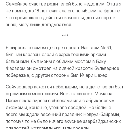
Семейное счастье родителей было недолгим. Отца я
не помню, до 18 лет считала его погибшим на фронте.
Что произошло в действительности, до сих пор не
знаю, могу лишь догадываться.
***
Я выросла в самом центре города. Наш дом № 91,
бывший караван-сарай с характерными арками-
балконами, был моим любимым местом в Баку.
Фасадом он смотрел на дивной красоты бульварное
побережье, с другой стороны был Ичери шехер.
Сейчас двор кажется небольшим, но в детстве он был
огромным и многоликим. Все знали всех. Мама на
Пасху пекла пироги с яблоками или с абрикосовым
джемом и, конечно, угощала соседей. Но больше
всего мы ждали весенний праздник Новруз-байрамы,
потому что не было ничего вкуснее азербайджанских
сладостей, которыми угощали соседи.