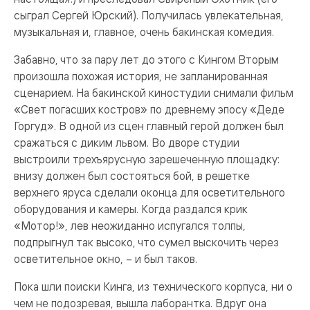
сыграл Сергей Юрский). Получилась увлекательная,
музыкальная и, главное, очень бакинская комедия.
Забавно, что за пару лет до этого с Кингом Вторым
произо­шла похожая история, не запланированная
сценарием. На бакинской киностудии снимали фильм
«Свет погасших костров» по древнему эпосу «Деде
Горгуд». В одной из сцен главный герой должен был
сражаться с диким львом. Во дворе студии
выстроили трехъярусную зарешеченную площадку:
внизу должен был состояться бой, в решетке
верхнего яруса сделали оконца для осве­тительного
оборудования и камеры. Когда раздался крик
«Мотор!», лев не­ожиданно испугался толпы,
подпрыгнул так высоко, что сумел выскочить через
осветительное окно, – и был таков.
Пока шли поиски Кинга, из технического корпуса, ни о
чем не подозревая, вышла лаборантка. Вдруг она