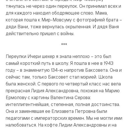
тянулась не через один переулок. Он принимал всех и
для каждого находил ободря­ющее слово. Мама,
которая пошла к Мир-Мовсуму с фотографией брата –
дяди Вани, тоже вернулась окрыленная. И дядя Ваня
действительно пришел с войны.
***
Переулки Ичери шехер я знала неплохо – это был
самый короткий путь в школу. Я пошла в нее в 1943
году – в знаменитую 134-ю напротив Баксовета. Она и
сейчас там, только Баксовет стал мэрией. Школа
была женской. С первого по четвертый класс нас вела
прекрасная Лидия Александровна, похожая на Марию
Ермолову с картины Валентина Серова:
интеллигентнейшая, степенная, полная достоинства.
Она и заменявшая ее Елизавета Петровна были
педагогами с императорских времен. Мы не могли ими
налюбоваться. На кофте Лидии Александровны и на