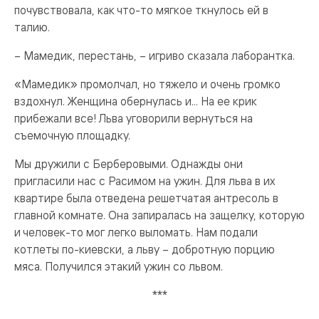
почувствовала, как что-то мягкое ткнулось ей в
талию.
– Мамедик, перестань, – игриво сказала лаборантка.
«Мамедик» промолчал, но тяжело и очень громко
вздохнул. Женщина обернулась и... На ее крик
прибежали все! Льва уговорили вернуться на
съемочную площадку.
Мы дружили с Берберовыми. Однажды они
пригласили нас с Расимом на ужин. Для льва в их
квартире была отведена решетчатая антресоль в
главной комнате. Она запиралась на защелку, которую
и человек-то мог легко выломать. Нам подали
котлеты по-киевски, а льву – добротную порцию
мяса. Получился этакий ужин со львом.
***