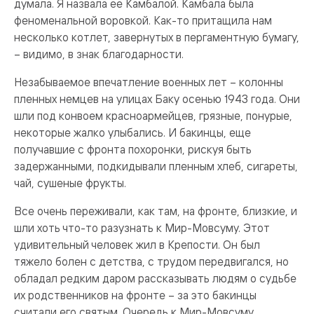
думала. Я назвала ее Камбалой. Камбала была
феноменальной воровкой. Как-то притащила нам
несколько котлет, завернутых в пергаментную бумагу,
– видимо, в знак благодарности.
Незабываемое впечатление военных лет – колонны
пленных немцев на улицах Баку осенью 1943 года. Они
шли под конвоем красноармейцев, грязные, понурые,
некоторые жалко улыбались. И бакинцы, еще
получавшие с фронта похоронки, рискуя быть
задержанными, подкидывали пленным хлеб, сигареты,
чай, сушеные фрукты.
Все очень переживали, как там, на фронте, близкие, и
шли хоть что-то разузнать к Мир-Мовсуму. Этот
удивительный человек жил в Крепости. Он был
тяжело болен с детства, с трудом передвигался, но
обладал редким даром рассказывать людям о судьбе
их родственников на фронте – за это бакинцы
считали его святым. Очередь к Мир-Мовсуму