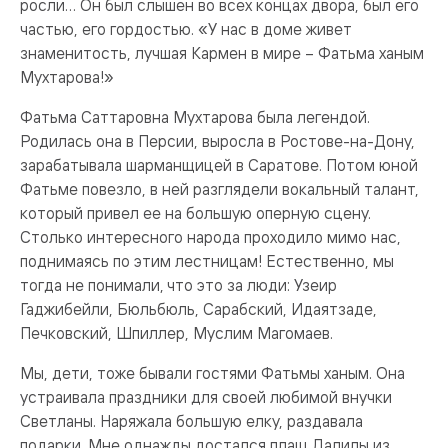
росли… Он был слышен во всех концах двора, был его
частью, его гордостью. «У нас в доме живет
знаменитость, лучшая Кармен в мире – Фатьма ханым
Мухтарова!»
Фатьма Саттаровна Мухтарова была легендой.
Родилась она в Персии, выросла в Ростове-на-Дону,
зарабатывала шарманщицей в Саратове. Потом юной
Фатьме повезло, в ней разглядели вокальный талант,
который привел ее на большую оперную сцену.
Столько интересного народа проходило мимо нас,
поднимаясь по этим лестницам! Естественно, мы
тогда не понимали, что это за люди: Узеир
Гаджибейли, Бюльбюль, Сарабский, Идаятзаде,
Печковский, Шпиллер, Муслим Магомаев.
Мы, дети, тоже бывали гостями Фатьмы ханым. Она
устраивала праздники для своей любимой внучки
Светланы. Наряжала большую елку, раздавала
подарки. Мне однажды достался плащ Далилы из