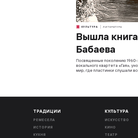
КУЛЬТУРА
ЛИТЕРАТУРА
Вышла книга
Бабаева
Посвященные поколению 1960-х
вокального квартета «Гая», ун
мир, где пластинки слушали вс
ТРАДИЦИИ
КУЛЬТУРА
РЕМЕСЕЛА
ИСКУССТВО
ИСТОРИЯ
КИНО
КУХНЯ
ТЕАТР