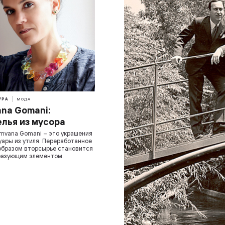
УРА
МОДА
na Gomani:
лья из мусора
mvana Gomani – это украшения
уары из утиля. Переработанное
образом вторсырье становится
разующим элементом.