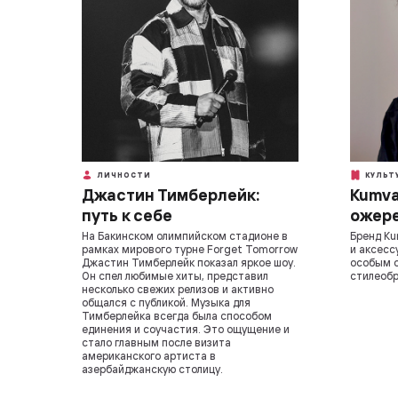
ЛИЧНОСТИ
КУЛЬТ
Джастин Тимберлейк:
Kumva
путь к себе
ожере
На Бакинском олимпийском стадионе в
Бренд Ku
рамках мирового турне Forget Tomorrow
и аксесс
Джастин Тимберлейк показал яркое шоу.
особым 
Он спел любимые хиты, представил
стилеоб
несколько свежих релизов и активно
общался с публикой. Музыка для
Тимберлейка всегда была способом
единения и соучастия. Это ощущение и
стало главным после визита
американского артиста в
азербайджанскую столицу.