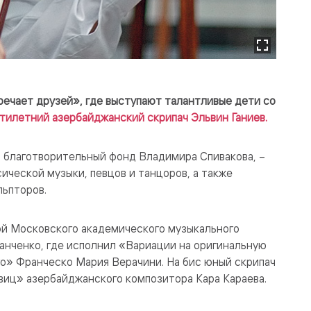
ечает друзей», где выступают талантливые дети со
тилетний азербайджанский скрипач Эльвин Ганиев.
 благотворительный фонд Владимира Спивакова, –
ической музыки, певцов и танцоров, а также
льпторов.
ой Московского академического музыкального
анченко, где исполнил «Вариации на оригинальную
о» Франческо Мария Верачини. На бис юный скрипач
виц» азербайджанского композитора Кара Караева.