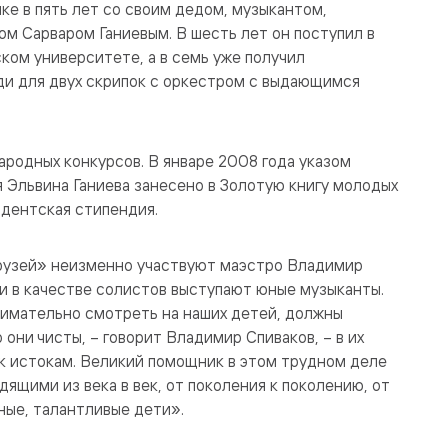
пке в пять лет со своим дедом, музыкантом,
м Сарваром Ганиевым. В шесть лет он поступил в
ом университете, а в семь уже получил
ди для двух скрипок с оркестром с выдающимся
ародных конкурсов. В январе 2008 года указом
 Эльвина Ганиева занесено в Золотую книгу молодых
идентская стипендия.
рузей» неизменно участвуют маэстро Владимир
и в качестве солистов выступают юные музыканты.
нимательно смотреть на наших детей, должны
 они чисты, – говорит Владимир Спиваков, – в их
к истокам. Великий помощник в этом трудном деле
дящими из века в век, от поколения к поколению, от
сные, талантливые дети».