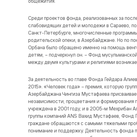
общежития.
Среди проектов фонда, реализованных за посл
слабовидящих детей и молодежи в Сараево, по
Санкт-Петербурге, многочисленные программ
родительской опеки, в Азербайджане. Но по 
Орбана было обращено именно на помощь венг
детям, – подчеркнул он. – Фонд мусульманско
между двумя культурами и религиями возникае
За деятельность во главе Фонда Гейдара Алиев
2015». «Человек года» – премия, которую гру
Азербайджана Чингиза Мустафаева присваивае
независимости, процветания и формирования 
учреждена в 2001 году, и в 2005-м Мехрибан А
группы компаний ANS Вахид Мустафаев, Фонд Г
граждане обращаются с самыми тяжелыми проб
понимание и поддержку. Деятельность фонда 