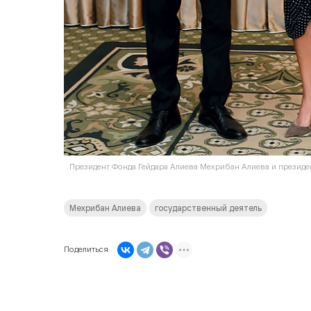
Президент Фонда Гейдара Алиева Мехрибан Алиева и президе
Мехрибан Алиева
государственный деятель
Поделиться