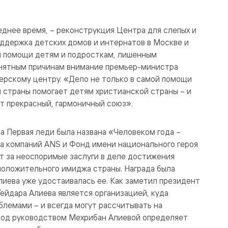
еднее время, – реконструкция Центра для слепых и
ддержка детских домов и интернатов в Москве и
ы помощи детям и подросткам, лишенным
понятным причинам внимание премьер-министра
ерскому центру. «Дело не только в самой помощи
й страны помогает детям христианской страны – и
т прекрасный, гармоничный союз».
а Первая леди была названа «Человеком года –
ппа компаний ANS и Фонд имени национального героя
т за неоспоримые заслуги в деле достижения
положительного имиджа страны. Награда была
лиева уже удостаивалась ее. Как заметил президент
ейдара Алиева является организацией, куда
лемами – и всегда могут рассчитывать на
под руководством Мехрибан Алиевой определяет