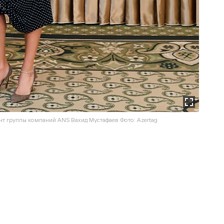
нт группы компаний ANS Вахид Мустафаев Фото: Azertag