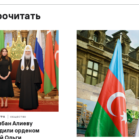
рочитать
УРА
ОБЩЕСТВО
бан Алиеву
дили орденом
й Ольги