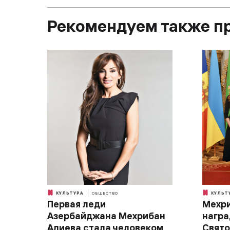
Рекомендуем также п
КУЛЬТУРА
ОБЩЕСТВО
КУЛЬТ
Первая леди
Мехри
Азербайджана Мехрибан
награ
Алиева стала человеком
Свято