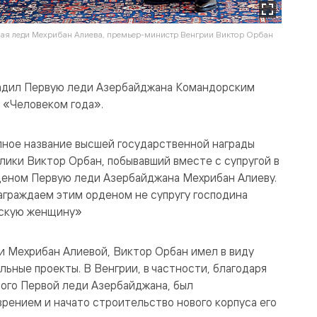
вая леди Мехрибан Алиева, премьер-министр Венгрии Виктор Орбан
адил Первую леди Азербайджана Командорским
 «Человеком года».
лное название высшей государственной награды
ики Виктор Орбан, побывавший вместе с супругой в
рденом Первую леди Азербайджана Мехрибан Алиеву.
аграждаем этим орденом не супругу господина
нскую женщину»
и Мехрибан Алиевой, Виктор Орбан имел в виду
ьные проекты. В Венгрии, в частности, благодаря
ого Первой леди Азербайджана, был
рением и начато строительство нового корпуса его