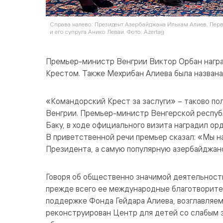
Справа налево: Президент Азербайджана Ильхам Алиев, Пер
и его супруга Анико Леваи. Фото: Azertag
Премьер-министр Венгрии Виктор Орбан нагр
Крестом. Также Мехрибан Алиева была названа
«Командорский Крест за заслуги» – таково по
Венгрии. Премьер-министр Венгерской республ
Баку, в ходе официального визита наградил о
В приветственной речи премьер сказал: «Мы н
Президента, а самую популярную азербайджа
Говоря об общественно значимой деятельност
прежде всего ее международные благотворител
поддержке Фонда Гейдара Алиева, возглавляем
реконструирован Центр для детей со слабым з