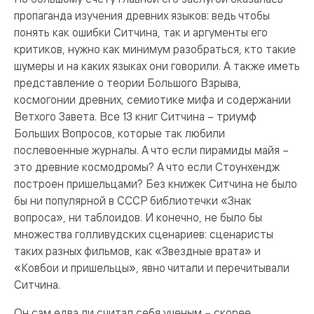
пропаганда изучения древних языков: ведь чтобы
понять как ошибки Ситчина, так и аргументы его
критиков, нужно как минимум разобраться, кто такие
шумеры и на каких языках они говорили. А также иметь
представление о теории Большого Взрыва,
космогонии древних, семиотике мифа и содержании
Ветхого Завета. Все 13 книг Ситчина – триумф
Больших Вопросов, которые так любили
послевоенные журналы. А что если пирамиды майя –
это древние космодромы? А что если Стоунхендж
построен пришельцами? Без книжек Ситчина не было
бы ни популярной в СССР библиотечки «Знак
вопроса», ни таблоидов. И конечно, не было бы
множества голливудских сценариев: сценаристы
таких разных фильмов, как «Звездные врата» и
«Ковбои и пришельцы», явно читали и перечитывали
Ситчина.
Он сам едва ли считал себя ученым – скорее