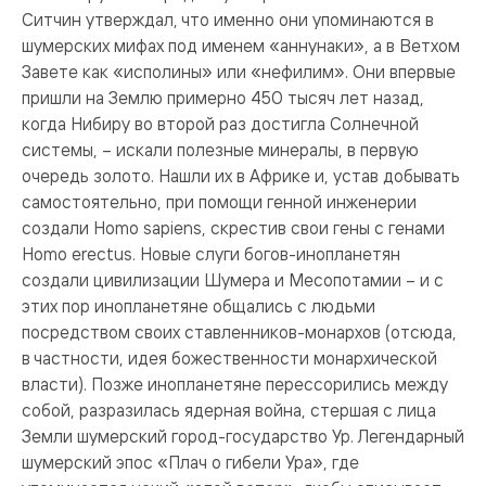
Ситчин утверждал, что именно они упоминаются в
шумерских мифах под именем «аннунаки», а в Ветхом
Завете как «исполины» или «нефилим». Они впервые
пришли на Землю примерно 450 тысяч лет назад,
когда Нибиру во второй раз достигла Солнечной
системы, – искали полезные минералы, в первую
очередь золото. Нашли их в Африке и, устав добывать
самостоятельно, при помощи генной инженерии
создали Homo sapiens, скрестив свои гены с генами
Homo erectus. Новые слуги богов-инопланетян
создали цивилизации Шумера и Месопотамии – и с
этих пор инопланетяне общались с людьми
посредством своих ставленников-монархов (отсюда,
в частности, идея божественности монархической
власти). Позже инопланетяне перессорились между
собой, разразилась ядерная война, стершая с лица
Земли шумерский город-государство Ур. Легендарный
шумерский эпос «Плач о гибели Ура», где