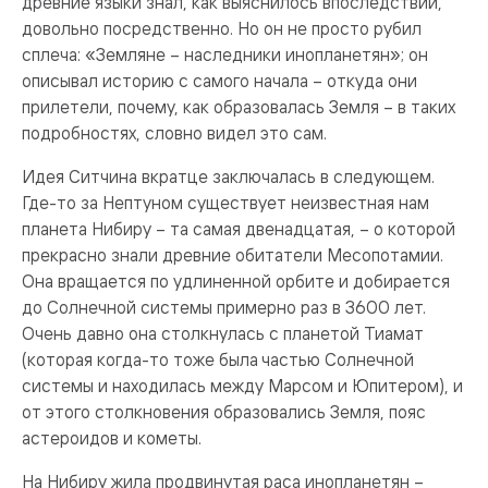
древние языки знал, как выяснилось впоследствии,
довольно посредственно. Но он не просто рубил
сплеча: «Земляне – наследники инопланетян»; он
описывал историю с самого начала – откуда они
прилетели, почему, как образовалась Земля – в таких
подробностях, словно видел это сам.
Идея Ситчина вкратце заключалась в следующем.
Где-то за Нептуном существует неизвестная нам
планета Нибиру – та самая двенадцатая, – о которой
прекрасно знали древние обитатели Месопотамии.
Она вращается по удлиненной орбите и добирается
до Солнечной системы примерно раз в 3600 лет.
Очень давно она столкнулась с планетой Тиамат
(которая когда-то тоже была частью Солнечной
системы и находилась между Марсом и Юпитером), и
от этого столкновения образовались Земля, пояс
астероидов и кометы.
На Нибиру жила продвинутая раса инопланетян –