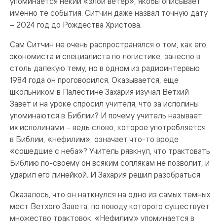
упоминается некий «злой ветер», якобы описывает
именно те события. Ситчин даже назвал точную дату
– 2024 год до Рождества Христова.
Сам Ситчин не очень распространялся о том, как его,
экономиста и специалиста по логистике, занесло в
столь далекую тему, но в одном из радиоинтервью
1984 года он проговорился. Оказывается, еще
школьником в Палестине Захария изучал Ветхий
Завет и на уроке спросил учителя, что за исполины
упоминаются в Библии? И почему учитель называет
их исполинами – ведь слово, которое употребляется
в Библии, «нефилим», означает что-то вроде
«сошедшие с неба»? Учитель рявкнул, что трактовать
Библию по-своему он всяким соплякам не позволит, и
ударил его линейкой. И Захария решил разобраться.
Оказалось, что он наткнулся на одно из самых темных
мест Ветхого Завета, по поводу которого существует
множество трактовок. «Нефилим» упоминается в