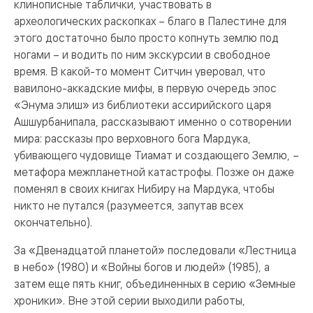
клинописные таблички, участвовать в
археологических раскопках – благо в Палестине для
этого достаточно было просто копнуть землю под
ногами – и водить по ним экскурсии в свободное
время. В какой-то момент Ситчин уверовал, что
вавилоно-аккадские мифы, в первую очередь эпос
«Энума элиш» из библиотеки ассирийского царя
Ашшурбанипала, рассказывают именно о сотворении
мира: рассказы про верховного бога Мардука,
убивающего чудовище Тиамат и создающего Землю, –
метафора межпланетной катастрофы. Позже он даже
поменял в своих книгах Нибиру на Мардука, чтобы
никто не путался (разумеется, запутав всех
окончательно).
За «Двенадцатой планетой» последовали «Лестница
в небо» (1980) и «Войны богов и людей» (1985), а
затем еще пять книг, объединенных в серию «Земные
хроники». Вне этой серии выходили работы,