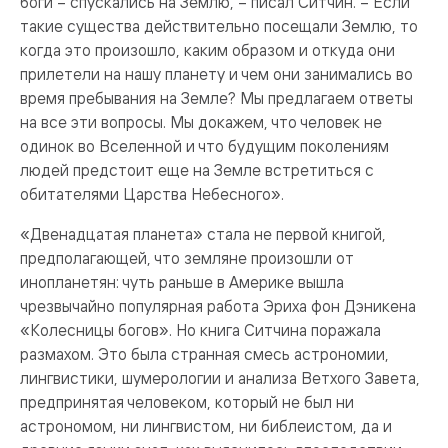
боги – спускались на Землю, – писал Ситчин. – Если
такие существа действительно посещали Землю, то
когда это произошло, каким образом и откуда они
прилетели на нашу планету и чем они занимались во
время пребывания на Земле? Мы предлагаем ответы
на все эти вопросы. Мы докажем, что человек не
одинок во Вселенной и что будущим поколениям
людей предстоит еще на Земле встретиться с
обитателями Царства Небесного».
«Двенадцатая планета» стала не первой книгой,
предполагающей, что земляне произошли от
инопланетян: чуть раньше в Америке вышла
чрезвычайно популярная работа Эриха фон Дэникена
«Колесницы богов». Но книга Ситчина поражала
размахом. Это была странная смесь астрономии,
лингвистики, шумерологии и анализа Ветхого Завета,
предпринятая человеком, который не был ни
астрономом, ни лингвистом, ни библеистом, да и