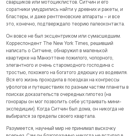
сварщиков или мотоциклистов. Ситчин и его
соратники умудрились найти у древних и ракеты, и
бластеры, и даже рентгеновские аппараты – и все
это, конечно, подтверждало теорию палеоконтакта.
Он вовсе не был эксцентриком или сумасшедшим.
Корреспондент The New York Times, решивший
написать о Ситчине, обнаружил в маленькой
квартирке на Манхэттене пожилого, чопорного,
элегантного и очень старомодного господина с
тростью, похожего на богатого дядюшку из водевиля.
Вся его жизнь проходила в поездках на конгрессы
уфологов и путешествиях по разным частям планеты в
поисках доказательств очередных гипотез (на
гонорары он мог позволить себе устраивать мини-
экспедиции). Когда Ситчин был дома, он никогда не
выбирался за пределы своего квартала.
Разумеется, научный мир не принимал выскочку
всерьез. Сам он благоразумно никогда не вступал в