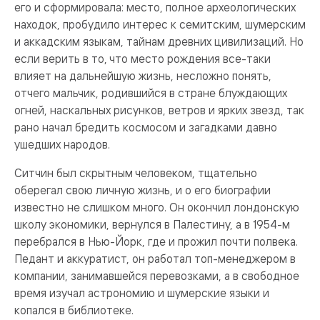
его и сформировала: место, полное археологических
находок, пробудило интерес к семитским, шумерским
и аккадским языкам, тайнам древних цивилизаций. Но
если верить в то, что место рождения все-таки
влияет на дальнейшую жизнь, несложно понять,
отчего мальчик, родившийся в стране блуждающих
огней, наскальных рисунков, ветров и ярких звезд, так
рано начал бредить космосом и загадками давно
ушедших народов.
Ситчин был скрытным человеком, тщательно
оберегал свою личную жизнь, и о его биографии
известно не слишком много. Он окончил лондонскую
школу экономики, вернулся в Палестину, а в 1954-м
перебрался в Нью-Йорк, где и прожил почти полвека.
Педант и аккуратист, он работал топ-менеджером в
компании, занимавшейся перевозками, а в свободное
время изучал астрономию и шумерские языки и
копался в библиотеке.