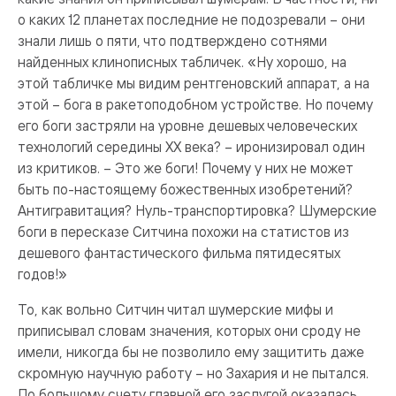
о каких 12 планетах последние не подозревали – они
знали лишь о пяти, что подтверждено сотнями
найденных клинописных табличек. «Ну хорошо, на
этой табличке мы видим рентгеновский аппарат, а на
этой – бога в ракетоподобном устройстве. Но почему
его боги застряли на уровне дешевых человеческих
технологий середины XX века? – иронизировал один
из критиков. – Это же боги! Почему у них не может
быть по-настоящему божественных изобретений?
Антигравитация? Нуль-транспортировка? Шумерские
боги в пересказе Ситчина похожи на статистов из
дешевого фантастического фильма пятидесятых
годов!»
То, как вольно Ситчин читал шумерские мифы и
приписывал словам значения, которых они сроду не
имели, никогда бы не позволило ему защитить даже
скромную научную работу – но Захария и не пытался.
По большому счету главной его заслугой оказалась