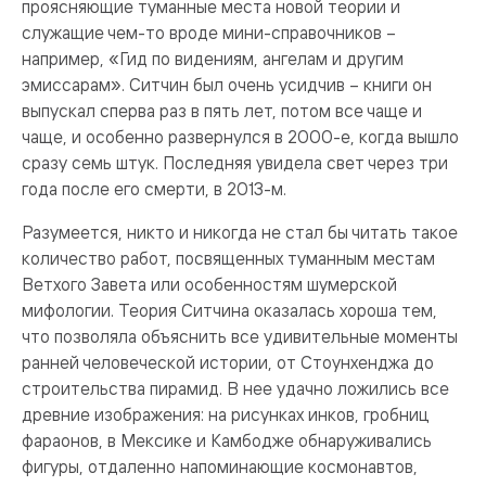
проясняющие туманные места новой теории и
служащие чем-то вроде мини-справочников –
например, «Гид по видениям, ангелам и другим
эмиссарам». Ситчин был очень усидчив – книги он
выпускал сперва раз в пять лет, потом все чаще и
чаще, и особенно развернулся в 2000-е, когда вышло
сразу семь штук. Последняя увидела свет через три
года после его смерти, в 2013-м.
Разумеется, никто и никогда не стал бы читать такое
количество работ, посвященных туманным местам
Ветхого Завета или особенностям шумерской
мифологии. Теория Ситчина оказалась хороша тем,
что позволяла объяснить все удивительные моменты
ранней человеческой истории, от Стоунхенджа до
строительства пирамид. В нее удачно ложились все
древние изображения: на рисунках инков, гробниц
фараонов, в Мексике и Камбодже обнаруживались
фигуры, отдаленно напоминающие космонавтов,