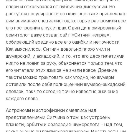
споры и отказывался от публичных дискуссий. Но
растущая популярность его книг все-таки привлекла к
ним внимание специалистов, которые разгромили все
его построения в пух и прах. Один дипломированный
семитолог даже создал сайт «Ситчин неправ»,
собирающий воедино все его ошибки и неточности.
Как выяснилось, Ситчин довольно плохо учил и
шумерский, и аккадский, и то, что его десятилетиями
никто не ловил за руку, объясняется только тем, что
его читатели этих языков не знали вовсе. Древние
тексты можно трактовать как угодно, но шумеры
оставили после себя полноценный шумеро-аккадский
словарь, так что сегодня точно известно значение
каждого слова.
Астрономы и астрофизики смеялись над
представлениями Ситчина о том, как устроены
планеты, орбиты и созвездия; шумерологи – над тем,
какие знания он приписывал шумерам. В частности, ни