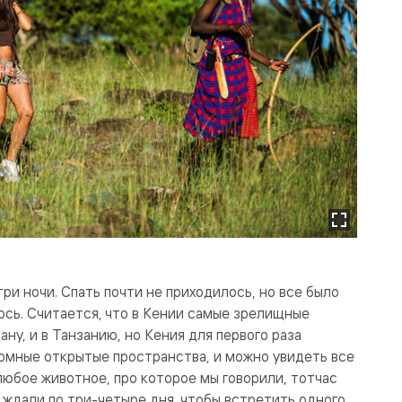
три ночи. Спать почти не приходилось, но все было
лось. Считается, что в Кении самые зрелищные
ану, и в Танзанию, но Кения для первого раза
омные открытые пространства, и можно увидеть все
о любое животное, про которое мы говорили, тотчас
о ждали по три-четыре дня, чтобы встретить одного