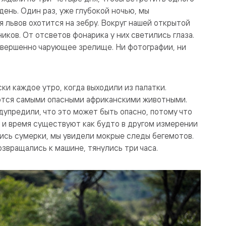
день. Один раз, уже глубокой ночью, мы
я львов охотится на зебру. Вокруг нашей открытой
иков. От отсветов фонарика у них светились глаза.
совершенно чарующее зрелище. Ни фотографии, ни
ки каждое утро, когда выходили из палатки.
аются самыми опасными африканскими животными.
дупредили, что это может быть опасно, потому что
, и время существуют как будто в другом измерении
лись сумерки, мы увидели мокрые следы бегемотов.
озвращались к машине, тянулись три часа.