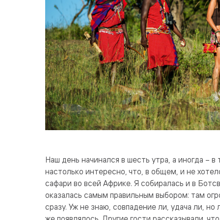
Наш день начинался в шесть утра, а иногда – в 
настолько интересно, что, в общем, и не хоте
сафари во всей Африке. Я собиралась и в Ботсв
оказалась самым правильным выбором: там огр
сразу. Уж не знаю, совпадение ли, удача ли, н
же появлялось. Другие гости рассказывали, чт