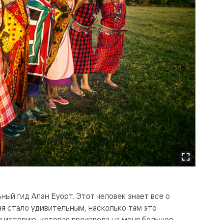
ый гид Алан Еуорт. Этот человек знает все о
ня стало удивительным, насколько там это
л историю, которая произвела на меня большое