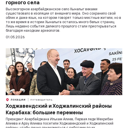
горного села
Высокогорное азербайджанское село Хыналыг веками
существовало в изоляции от внешнего мира. Оно сохранило свой
облик и даже язык, на котором говорят только местные жители, но в
то же время в истории Хыналыга осталось много белых страниц.
Лишь недавно события далекого прошлого стали приоткрываться
благодаря находкам археологов.
01.05.2026
ЛОКАЦИИ
ПУТЕВОДИТЕЛЬ
Ходжавендский и Ходжалинский районы
Карабаха: большие перемены
Президент Азербайджана Ильхам Алиев, Первая леди Мехрибан
Алиева и Арзу Алиева посетили Ходжавендский и Ходжалинский
районы, чтобы лично ознакомиться с работами по их