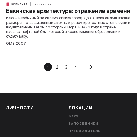
КУЛЬТУРА
АРХИТЕКТУРА
Бакинская архитектура: отражение времени
Баку – необычный по своему облику город. До XIX века он жил вполне
размеренно, защищенный двойным рядом крепостных стен с суши и
внушительным валом со стороны моря. В 1872 году в стране
начался нефтяной бум, который в корне изменил образ жизни и
судьбу Баку.
01.12.2007
1
2
3
4
ЛИЧНОСТИ
ЛОКАЦИИ
БАКУ
ЗАПОВЕДНИКИ
ПУТЕВОДИТЕЛЬ