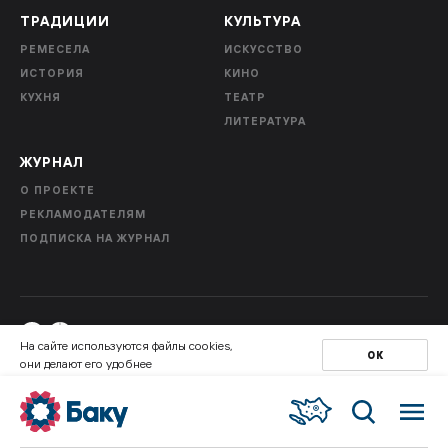
ТРАДИЦИИ
КУЛЬТУРА
РЕМЕСЕЛА
ИСКУССТВО
ИСТОРИЯ
КИНО
КУХНЯ
ТЕАТР
ЛИТЕРАТУРА
ЖУРНАЛ
О ПРОЕКТЕ
РЕКЛАМОДАТЕЛЯМ
ПОДПИСКА НА ЖУРНАЛ
На сайте используются файлы cookies,
ОК
они делают его удобнее
Пользовательское соглашение
Политика конфиденциальности
Правила оплаты и безопасность платежей
© 2026 ООО “Медиа Лэнд”