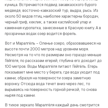
куница. Встречаются подвид закавказского бурого
медведя, восточно-кавказский тур, выдра, рысь. Из
около 50 видов птиц наиболее характерны бородач,
черный гриф, кеклик, а также каспийский улар и
каменная куропатка, занесенные в Красную книгу. А в
прозрачных водах озер водится форель.
Вот и Маралгёль – Оленье озеро, образовавшееся на
высоте почти 2000 метров над уровнем моря.
Несмотря на то что по размерам оно гораздо меньше
Гёйгёля, по рассказам егерей, глубина его доходит до
100 метров. Воды Маралгёля питают Гёйгёль. Егерь
показывает мне место у берега, где вода уходит под
камни, образуя на поверхности озера заметную
воронку. Отсюда вода течет вниз через лес, то
вырываясь на поверхность горной речкой, то снова
ныряя под камни.
В тихое зеркало Маралгёля каждый день смотрится