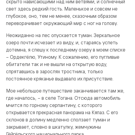
скрыто нависающими над ним ветвями, и солнечный
свет здесь редкий гость. Маленькое и совсем не
глубокое, оно, тем не менее, сказочным образом
переворачивает окружающий мир с ног на голову.
Неожиданно на лес опускается туман. Зеркальное
озеро почти исчезает из виду, и, стараясь успеть
дотемна, я спешу к последнему озеру в моем списке
– Ордекгёлю, Утиному. К сожалению, его пугливые
обитатели так и не вышли на открытую воду,
спрятавшись в зарослях тростника, только
постоянное кряканье выдавало их присутствие.
Мое небольшое путешествие заканчивается там же,
где началось, – в селе Тогана. Отсюда автомобиль
мчится по горному серпантину, с которого
открывается прекрасная панорама на Кяпаз. С его
склонов в долину медленно сползает туман и
закрывает, словно в шкатулку, жемчужины
Гёйгёльского национального парка.