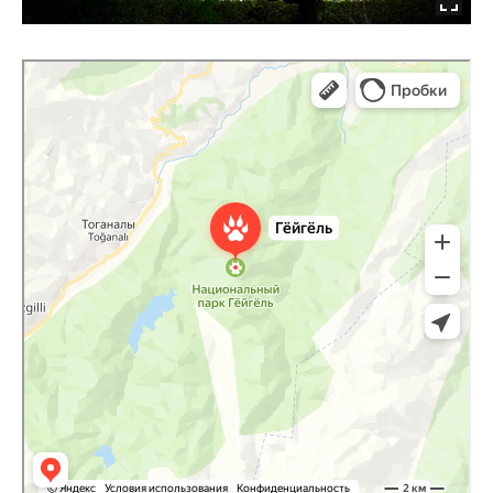
Гёйгёльский лесопарк
Заповедник в Гёйгёльском районе