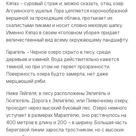
Кяпаз – суровый страж и, можно сказать, отец озер
Агсуинского ущелья. Гора цепляется коронообразной
вершиной за проходящие облака, протыкает их
скалистыми пиками и носит словно меховую шапку.
Именно Кяпаз в своем «головном уборе» придает
величественный вид всему окружающему ландшафту.
Гарагёль – Черное озеро скрыто в лесу, среди
деревьев и камней. Вода действительно кажется
темной, но при этом не теряет прозрачности.
Поверхность озера будто замерла, нет даже
мерцающей ряби.
Ниже Гёйгёля, в лесу расположены Зялигёль и
Гюзгюгёль. Дорога к Зялигёлю, или Пиявочному озеру,
проходит через высокий буковый лес. Озеро немного
уступает в размерах Маралгёлю, оно растянулось на
400 метров в длину и 200 – в ширину. Большая часть
береговой линии заросла тростником, но с высоких