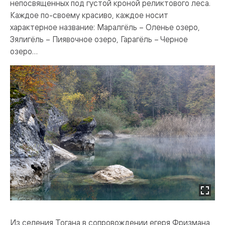
непосвященных под густой кроной реликтового леса.
Каждое по-своему красиво, каждое носит
характерное название: Маралгёль – Оленье озеро,
Зялигёль – Пиявочное озеро, Гарагёль – Черное
озеро…
Из селения Тогана в сопровождении егеря Фризмана