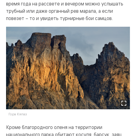
время года на рассвете и вечером можно услышать
трубный или даже органный рев марала, а если
повезет – то и увидеть турнирные бои самцов.
Гора Кяпаз
Кроме благородного оленя на территории
национального парка обитают косуля, барсук, заяц,