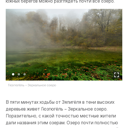
южных берегов можно разглядеть почти все озеро.
Гюзгюгёль – Зеркальное озеро
О
В пяти минутах ходьбы от Зялигёля в тени высоких
деревьев живет Гюзгюгёль – Зеркальное озеро.
Поразительно, с какой точностью местные жители
дали названия этим озерам. Озеро почти полностью