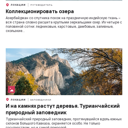
ЛОКАЦИИ
ПУТЕВОДИТЕЛЬ
Коллекционировать озера
Азербайджан со спутника похож на праздничную индийскую ткань –
вся страна словно расшита круглыми зеркальцами озер. Их четыре с
половиной сотни: ледниковые, карстовые, дамбовые, заливные,
скользкие…
ЛОКАЦИИ
ЗАПОВЕДНИКИ
И на камнях растут деревья. Турианчайский
природный заповедник
Турианчайский природный заповедник, протянувшийся вдоль южных
склонов Большого Кавказа, охраняется особо. Не только
государством, но и самой природой.