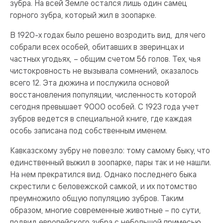
зубра. На всей Земле остался лишь один самец
горного зубра, который жил в зоопарке.
В 1920-х годах было решено возродить вид, для чего
собрали всех особей, обитавших в зверинцах и
частных угодьях, – общим счетом 56 голов. Тех, чья
чистокровность не вызывала сомнений, оказалось
всего 12. Эта дюжина и послужила основой
восстановления популяции, численность которой
сегодня превышает 9000 особей. С 1923 года учет
зубров ведется в специальной книге, где каждая
особь записана под собственным именем.
Кавказскому зубру не повезло: тому самому быку, что
единственный выжил в зоопарке, пары так и не нашли.
На нем прекратился вид. Однако последнего быка
скрестили с беловежской самкой, и их потомство
преумножило общую популяцию зубров. Таким
образом, многие современные животные – по сути,
подвид европейского зубра с небольшой примесью