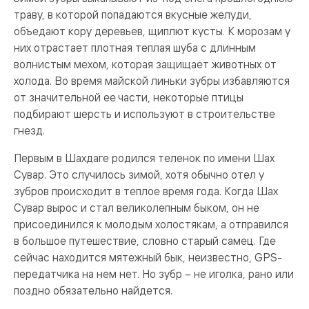
траву, в которой попадаются вкусные желуди,
объедают кору деревьев, щиплют кусты. К морозам у
них отрастает плотная теплая шуба с длинным
волнистым мехом, которая защищает животных от
холода. Во время майской линьки зубры избавляются
от значительной ее части, некоторые птицы
подбирают шерсть и используют в строительстве
гнезд.
Первым в Шахдаге родился теленок по имени Шах
Сувар. Это случилось зимой, хотя обычно отел у
зубров происходит в теплое время года. Когда Шах
Сувар вырос и стал великолепным быком, он не
присоединился к молодым холостякам, а отправился
в большое путешествие, словно старый самец. Где
сейчас находится мятежный бык, неизвестно, GPS-
передатчика на нем нет. Но зубр – не иголка, рано или
поздно обязательно найдется.