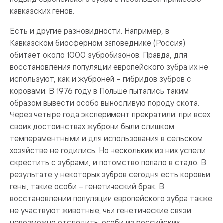
кавказских генов.
Есть и другие разновидности. Например, в
Кавказском биосферном заповеднике (Россия)
обитает около 1000 зубробизонов. Правда, для
восстановления популяции европейского зубра их не
используют, как и жуброней – гибридов зубров с
коровами. В 1976 году в Польше пытались таким
образом вывести особо выносливую породу скота.
Через четыре года эксперимент прекратили: при всех
своих достоинствах жуброни были слишком
темпераментными и для использования в сельском
хозяйстве не годились. Но нескольких из них успели
скрестить с зубрами, и потомство попало в стадо. В
результате у некоторых зубров сегодня есть коровьи
гены, такие особи – генетический брак. В
восстановлении популяции европейского зубра также
не участвуют животные, чьи генетические связи
невозможно отследить: особи из российских