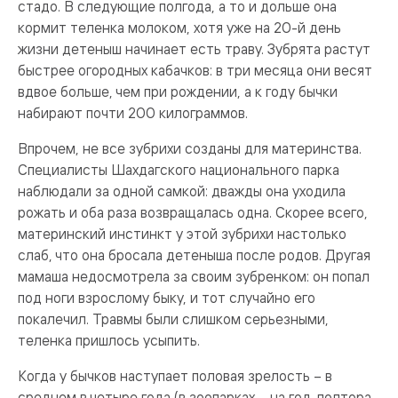
стадо. В следующие полгода, а то и дольше она
кормит теленка молоком, хотя уже на 20-й день
жизни детеныш начинает есть траву. Зубрята растут
быстрее огородных кабачков: в три месяца они весят
вдвое больше, чем при рождении, а к году бычки
набирают почти 200 килограммов.
Впрочем, не все зубрихи созданы для материнства.
Специалисты Шахдагского национального парка
наблюдали за одной самкой: дважды она уходила
рожать и оба раза возвращалась одна. Скорее всего,
материнский инстинкт у этой зубрихи настолько
слаб, что она бросала детеныша после родов. Другая
мамаша недосмотрела за своим зубренком: он попал
под ноги взрослому быку, и тот случайно его
покалечил. Травмы были слишком серьезными,
теленка пришлось усыпить.
Когда у бычков наступает половая зрелость – в
среднем в четыре года (в зоопарках – на год-полтора