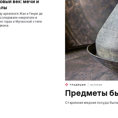
овый век: мечи и
алы
ду археологи Жак и Генри де
сследовали некрополи в
х горах и Муганской степи
джана.
ТРАДИЦИИ
ИСТОРИЯ
Предметы бы
Старинная медная посуда была 