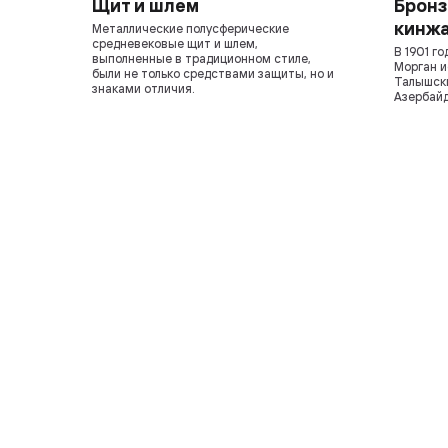
Щит и шлем
Бронз
кинж
Металлические полусферические
средневековые щит и шлем,
В 1901 го
выполненные в традиционном стиле,
Морган и
были не только средствами защиты, но и
Талышски
знаками отличия.
Азербай