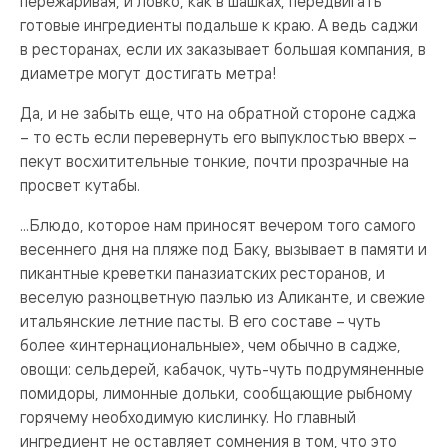
пережаривая, и ловко, как в шашках, передвигать
готовые ингредиенты подальше к краю. А ведь саджи
в ресторанах, если их заказывает большая компания, в
диаметре могут достигать метра!
Да, и не забыть еще, что на обратной стороне саджа
– то есть если перевернуть его выпуклостью вверх –
пекут восхитительные тонкие, почти прозрачные на
просвет кутабы.
...Блюдо, которое нам приносят вечером того самого
весеннего дня на пляже под Баку, вызывает в памяти и
пикантные креветки паназиатских ресторанов, и
веселую разноцветную паэлью из Аликанте, и свежие
итальянские летние пасты. В его составе – чуть
более «интернациональные», чем обычно в садже,
овощи: сельдерей, кабачок, чуть-чуть подрумяненные
помидоры, лимонные дольки, сообщающие рыбному
горячему необходимую кислинку. Но главный
ингредиент не оставляет сомнения в том, что это