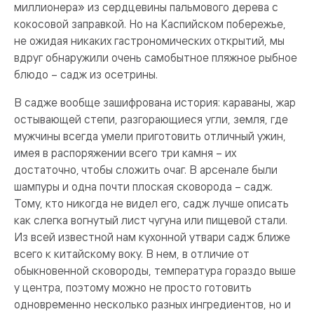
миллионера» из сердцевины пальмового дерева с
кокосовой заправкой. Но на Каспийском побережье,
не ожидая никаких гастрономических открытий, мы
вдруг обнаружили очень самобытное пляжное рыбное
блюдо – садж из осетрины.
В садже вообще зашифрована история: караваны, жар
остывающей степи, разгорающиеся угли, земля, где
мужчины всегда умели приготовить отличный ужин,
имея в распоряжении всего три камня – их
достаточно, чтобы сложить очаг. В арсенале были
шампуры и одна почти плоская сковорода – садж.
Тому, кто никогда не видел его, садж лучше описать
как слегка вогнутый лист чугуна или пищевой стали.
Из всей известной нам кухонной утвари садж ближе
всего к китайскому воку. В нем, в отличие от
обыкновенной сковороды, температура гораздо выше
у центра, поэтому можно не просто готовить
одновременно несколько разных ингредиентов, но и