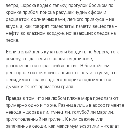
ветра, шороха воды о гальку, прогулок босиком по
кромке прибоя, поиска ракушек чудных форм и
расцветок, солнечных ванн, легкого привкуса – не
вкуса, а, как говорят гомеопаты, памяти вещества –
нефти во влажном воздухе, исчезающих следов на
песке.
Если целый день купаться и бродить по берегу, то к
вечеру, когда тени становятся длиннее,
разгуливается страшный аппетит. В ближайшем
ресторане на пляж выставляют столы и стулья, а с
невидимого глазу заднего дворика поднимается
дымок и тянет ароматом гриля.
Правда в том, что на любом пляже мира предлагают
примерно одно и то же. Разница лишь в ассортименте
невода – дорада ли, тунец ли, голубой ли марлин,
приготовленный на гриле… К ним свежие или
запеченные овощи, как максимум экзотики – «салат