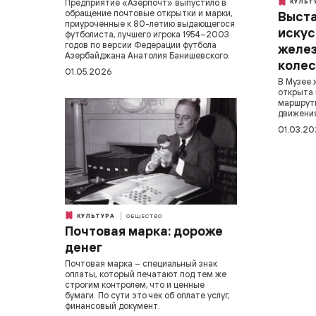
Предприятие «Азерпочт» выпустило в
КУЛЬТ
обращение почтовые открытки и марки,
Выста
приуроченные к 80-летию выдающегося
искус
футболиста, лучшего игрока 1954–2003
годов по версии Федерации футбола
желез
Азербайджана Анатолия Банишевского.
колес
01.05.2026
В Музее 
открыта 
маршруты
движени
01.03.20
КУЛЬТУРА
ОБЩЕСТВО
Почтовая марка: дороже
денег
Почтовая марка – специальный знак
оплаты, который печатают под тем же
строгим контролем, что и ценные
бумаги. По сути это чек об оплате услуг,
финансовый документ.