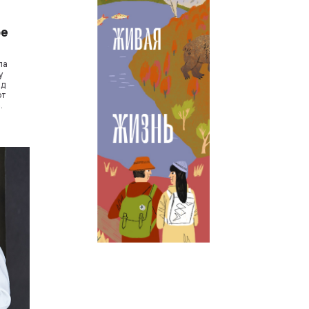
ре
ла
у
ад
от
».