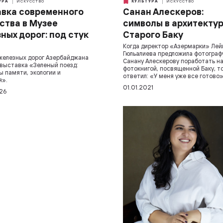
УРА
ИСКУССТВО
КУЛЬТУРА
ИСКУССТВО
вка современного
Санан Алескеров:
ства в Музее
символы в архитекту
ных дорог: под стук
Старого Баку
Когда директор «Азермарки» Лей
Гюльалиева предложила фотограф
железных дорог Азербайджана
Санану Алескерову поработать н
выставка «Зеленый поезд:
фотокнигой, посвященной Баку, т
 памяти, экологии и
ответил: «У меня уже все готово
я».
01.01.2021
26