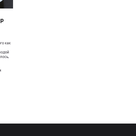
ир
го как
лодой
лось,
м