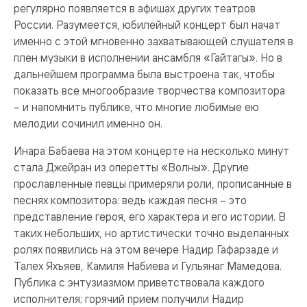
регулярно появляется в афишах других театров
России. Разумеется, юбилейный концерт был начат
именно с этой мгновенно захватывающей слушателя в
плен музыки в исполнении ансамбля «Гайтагы». Но в
дальнейшем программа была выстроена так, чтобы
показать все многообразие творчества композитора
– и напомнить публике, что многие любимые ею
мелодии сочинил именно он.
Инара Бабаева на этом концерте на несколько минут
стала Джейран из оперетты «Волны». Другие
прославленные певцы примеряли роли, прописанные в
песнях композитора: ведь каждая песня – это
представление героя, его характера и его истории. В
таких небольших, но артистически точно выделанных
ролях появились на этом вечере Надир Гафарзаде и
Талех Яхъяев, Камиля Набиева и Гульянаг Мамедова.
Публика с энтузиазмом приветствовала каждого
исполнителя; горячий прием получили Надир