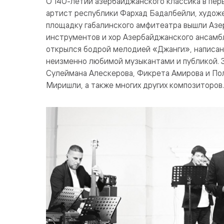
О 140-летии азербайджанского классика в пер
артист республики Фархад Бадалбейли, худож
площадку габалинского амфитеатра вышли Азе
инструментов и хор Азербайджанского ансамб
открылся бодрой мелодией «Джанги», написан
неизменно любимой музыкантами и публикой. З
Сулеймана Алескерова, Фикрета Амирова и По
Миришли, а также многих других композиторов.