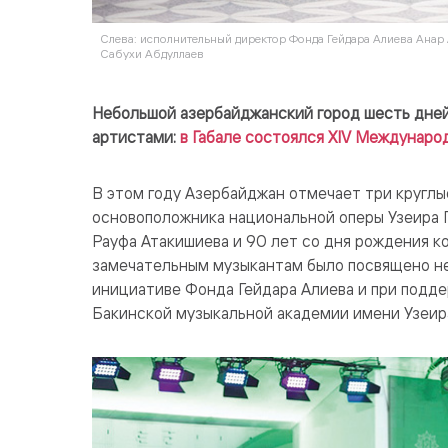
Слева: исполнительный директор Фонда Гейдара Алиева Анар 
Сабухи Абдуллаев
Небольшой азербайджанский город шесть дней 
артистами:
в Габале состоялся XIV Междунаро
В этом году Азербайджан отмечает три круглы
основоположника национальной оперы Узеира Г
Рауфа Атакишиева и 90 лет со дня рождения к
замечательным музыкантам было посвящено не
инициативе Фонда Гейдара Алиева и при подд
Бакинской музыкальной академии имени Узеира