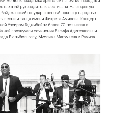
вый же день праздника зрителям напомнил народный
ественный руководитель фестиваля. На открытую
рбайджанский государственный оркестр народных
ля песни и танца имени Фикрета Амирова. Концерт
ной Узеиром Гаджибейли более 70 лет назад и
а ней прозвучали сочинения Васифа Адигезалова и
лада Бюльбюльоглу, Муслима Магомаева и Рамиза