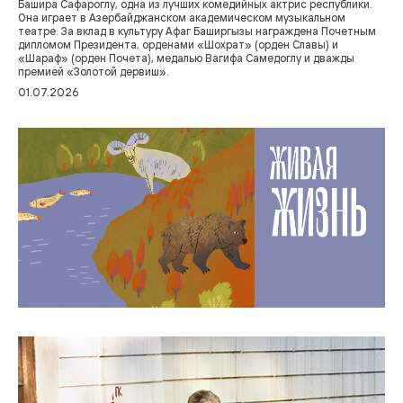
Башира Сафароглу, одна из лучших комедийных актрис республики.
Она играет в Азербайджанском академическом музыкальном
театре. За вклад в культуру Афаг Баширгызы награждена Почетным
дипломом Президента, орденами «Шохрат» (орден Славы) и
«Шараф» (орден Почета), медалью Вагифа Самедоглу и дважды
премией «Золотой дервиш».
01.07.2026