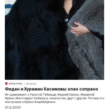
КУЛЬТУРА
МУЗЫКА
Фидан и Хураман Касимовы: клан сопрано
Их сравнивают с Ренатой Тебальди, Марией Каллас, Миреллой
Френи, Монтсеррат Кабалье и, конечно же, друг с другом. Потому что
они лучшие сопрано Азербайджана.
01.12.2009