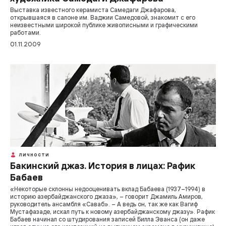
Выставка известного керамиста Самедаги Джафарова,
открывшаяся в салоне им. Ваджии Самедовой, знакомит с его
неизвестными широкой публике живописными и графическими
работами.
01.11.2009
ЛИЧНОСТИ
Бакинский джаз. История в лицах: Рафик
Бабаев
«Некоторые склонны недооценивать вклад Бабаева (1937–1994) в
историю азербайджанского джаза», – говорит Джамиль Амиров,
руководитель ансамбля «Саваб». – А ведь он, так же как Вагиф
Мустафазаде, искал путь к новому азербайджанскому джазу». Рафик
Бабаев начинал со штудирования записей Билла Эванса (он даже