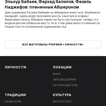
Эльнур Бабаев, Фархад Халилов, Фазиль
Наджафов: плененные Абшероном
Дом художника Расима Бабаева на Абшероне знают все. Изменился
ландшафт, вдоль моря проложили шоссе, закатали в асфальт
береговую полосу, Абшерон перестал быть пустынным: теперь это
модное респектабельное место. Но в этом доме мало что меняется.
Разрастается посаженный художником сад.
ВСЕ МАТЕРИАЛЫ РУБРИКИ «ЛИЧНОСТИ»
ЛИЧНОСТИ
ЛОКАЦИИ
БАКУ
ЗАПОВЕДНИКИ
ПУТЕВОДИТЕЛЬ
ТРАДИЦИИ
КУЛЬТУРА
РЕМЕСЕЛА
ИСКУССТВО