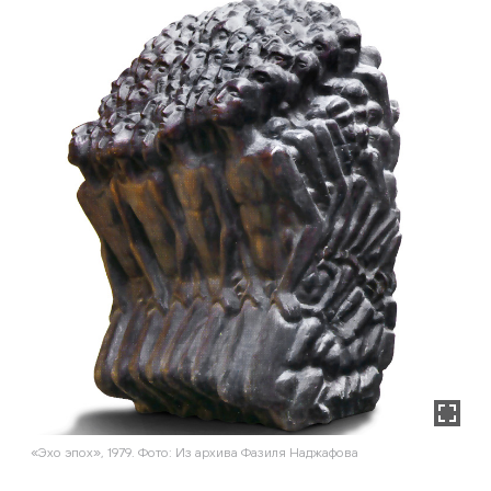
«Эхо эпох», 1979. Фото: Из архива Фазиля Наджафова