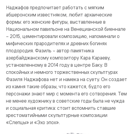
Наджафов предпочитает работать с мягким
абшеронским известняком, любит архаические
формы: его женские фигуры, выставленные в
Национальном павильоне на Венецианской биеннале
– 2015, цементировали композицию, напоминали о
мифических прародителях и древних богинях
плодородия. Фазиль – автор памятника
азербайджанскому композитору Кара Караеву,
установленному в 2014 году в центре Баку. В
спокойных и немного торжественных скульптурах
Фазиля Наджафова нет и намека на суету. Он создает
из камня такие образы, что кажется, будто его
персонажи знают мир с момента его сотворения. Тем
не менее художнику в советские годы была не чужда
и социальная критика: стоит вспомнить ставшие
хрестоматийными скульптурные композиции
«Слепцы» и «Эхо эпох».