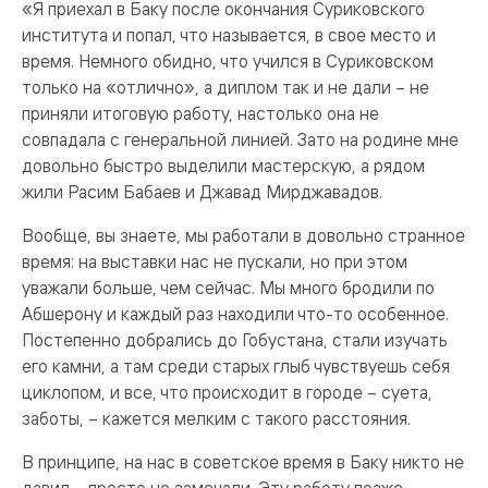
«Я приехал в Баку после окончания Суриковского
института и попал, что называется, в свое место и
время. Немного обидно, что учился в Суриковском
только на «отлично», а диплом так и не дали – не
приняли итоговую работу, настолько она не
совпадала с генеральной линией. Зато на родине мне
довольно быстро выделили мастерскую, а рядом
жили Расим Бабаев и Джавад Мирджавадов.
Вообще, вы знаете, мы работали в довольно странное
время: на выставки нас не пускали, но при этом
уважали больше, чем сейчас. Мы много бродили по
Абшерону и каждый раз находили что-то особенное.
Постепенно добрались до Гобустана, стали изучать
его камни, а там среди старых глыб чувствуешь себя
циклопом, и все, что происходит в городе – суета,
заботы, – кажется мелким с такого расстояния.
В принципе, на нас в советское время в Баку никто не
давил – просто не замечали. Эту работу позже