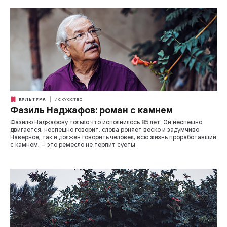
КУЛЬТУРА
ИСКУССТВО
Фазиль Наджафов: роман с камнем
Фазилю Наджафову только что исполнилось 85 лет. Он неспешно
двигается, неспешно говорит, слова роняет веско и задумчиво.
Наверное, так и должен говорить человек, всю жизнь проработавший
с камнем, – это ремесло не терпит суеты.