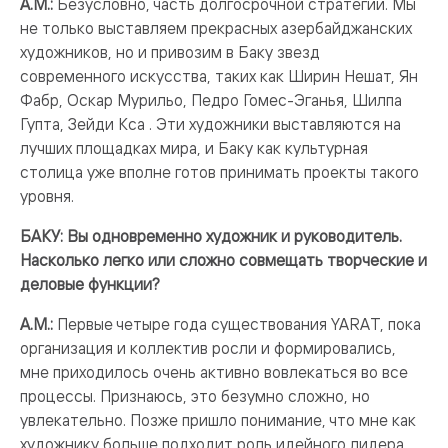
А.М.:
Безусловно, часть долгосрочной стратегии. Мы
не только выставляем прекрасных азербайджанских
художников, но и привозим в Баку звезд
современного искусства, таких как Ширин Нешат, Ян
Фабр, Оскар Мурильо, Педро Гомес-Эганья, Шилпа
Гупта, Зейди Кса . Эти художники выставляются на
лучших площадках мира, и Баку как культурная
столица уже вполне готов принимать проекты такого
уровня.
БАКУ: Вы одновременно художник и руководитель.
Насколько легко или сложно совмещать творческие и
деловые функции?
А.М.:
Первые четыре года существования YARAT, пока
организация и коллектив росли и формировались,
мне приходилось очень активно вовлекаться во все
процессы. Признаюсь, это безумно сложно, но
увлекательно. Позже пришло понимание, что мне как
художнику больше подходит роль идейного лидера.