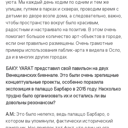
уюта. Мы каждый день ходим по одним и тем же
улицам, гуляем в парках и скверах, проводим время с
детьми во дворе возле дома, а следовательно, важно,
чтобы пространство вокруг было красивым,
радостным и настраивало на позитив. В этом очень
помогает большое количество арт-объектов в городе,
если они правильно размещены. Очень грамотные
примеры использования паблик-арта я видела в Осло,
да и в многих других городах.
БАКУ: YARAT представил свой павильон на двух
Венецианских биеннале. Это были очень зрелищные
концептуальные проекты, особенно поразила
экспозиция в палаццо Барбаро в 2015 году. Насколько
трудно было организовать их и остались ли вы
довольны резонансом?
А.М.:
Это было нелегко, ведь палаццо Барбаро, о
котором вы упомянули, фактически исторический
памятник. Нас привлек тот факт, что один из его