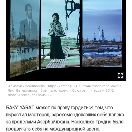
Алмагуль Менлибаева. Видеоинсталляция «Огонь говорит со мной».
56-я Венецианская биеннале, проект «Союз огня и воды». 2015.
Фото: Александр Гронский
БАКУ: YARAT может по праву гордиться тем, что
вырастил мастеров, зарекомендовавших себя далеко
за пределами Азербайджана. Насколько трудно было
продвигать себя на международной арене,