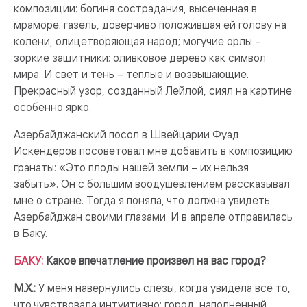
композиции: богиня сострадания, высеченная в
мраморе; газель, доверчиво положившая ей голову на
колени, олицетворяющая народ; могучие орлы –
зоркие защитники; оливковое дерево как символ
мира. И свет и тень – теплые и возвышающие.
Прекрасный узор, созданный Лейлой, сиял на картине
особенно ярко.
Азербайджанский посол в Швейцарии Фуад
Искендеров посоветовал мне добавить в композицию
гранаты: «Это плоды нашей земли – их нельзя
забыть». Он с большим воодушевлением рассказывал
мне о стране. Тогда я поняла, что должна увидеть
Азербайджан своими глазами. И в апреле отправилась
в Баку.
БАКУ:
Какое впечатление произвел на вас город?
М.Х.:
У меня навернулись слезы, когда увидела все то,
что чувствовала интуитивно: город, наполненный