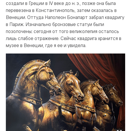
создали в Греции в IV веке до н. э., позже она была
перевезена в Константинополь, затем оказалась в
Венеции. Оттуда Наполеон Бонапарт забрал квадригу
в Париж. Изначально бронзовые статуи были
позолочены; сегодня от того великолепия осталось
лишь слабое отражение. Сейчас квадрига хранится в
музее в Венеции, где я ее и увидела.