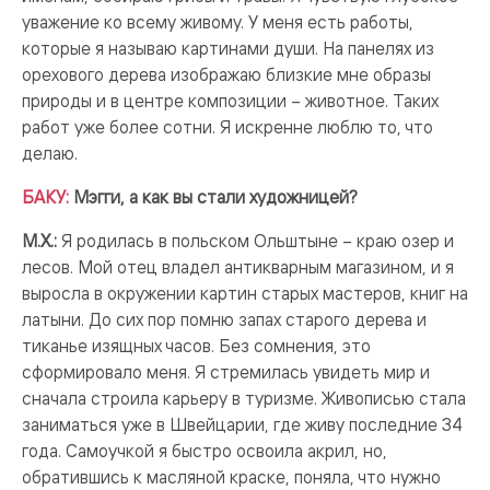
уважение ко всему живому. У меня есть работы,
которые я называю картинами души. На панелях из
орехового дерева изображаю близкие мне образы
природы и в центре композиции – животное. Таких
работ уже более сотни. Я искренне люблю то, что
делаю.
БАКУ:
Мэгги, а как вы стали художницей?
М.Х.:
Я родилась в польском Ольштыне – краю озер и
лесов. Мой отец владел антикварным магазином, и я
выросла в окружении картин старых мастеров, книг на
латыни. До сих пор помню запах старого дерева и
тиканье изящных часов. Без сомнения, это
сформировало меня. Я стремилась увидеть мир и
сначала строила карьеру в туризме. Живописью стала
заниматься уже в Швейцарии, где живу последние 34
года. Самоучкой я быстро освоила акрил, но,
обратившись к масляной краске, поняла, что нужно