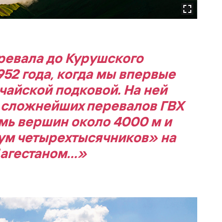
еревала до Курушского
952 года, когда мы впервые
чайской подковой. На ней
 сложнейших перевалов ГВХ
емь вершин около 4000 м и
ум четырехтысячников» на
Дагестаном…»