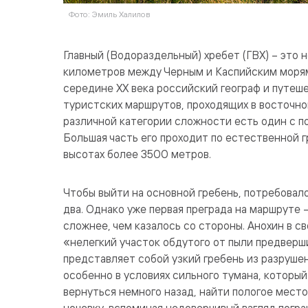
Фото: Эмиль Халилов
Главный (Водораздельный) хребет (ГВХ) – это 
километров между Черным и Каспийским морями
середине ХХ века российский географ и путеш
туристских маршрутов, проходящих в восточно
различной категории сложности есть один с п
Большая часть его проходит по естественной 
высотах более 3500 метров.
Чтобы выйти на основной гребень, потребовало
два. Однако уже первая преграда на маршруте –
сложнее, чем казалось со стороны. Анохин в с
«нелегкий участок обдутого от пыли предверш
представляет собой узкий гребень из разрушен
особенно в условиях сильного тумана, который
вернуться немного назад, найти пологое мест
ночевку, вспоминая недоверчивый взгляд погра