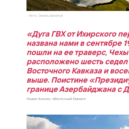
Фото: Эмиль Халилов
«Дуга ГВХ от Ихирского п
названа нами в сентябре 1
пошли на ее траверс, Чехы
расположено шесть седел
Восточного Кавказа и вос
выше. Поистине «Президи
границе Азербайджана с 
Генрих Анохин, «Восточный Кавказ»