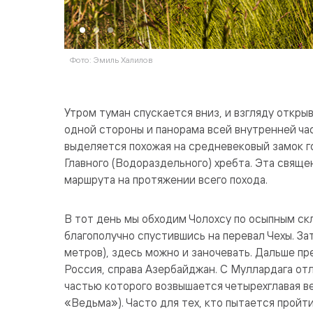
Фото: Эмиль Халилов
Утром туман спускается вниз, и взгляду откр
одной стороны и панорама всей внутренней ча
выделяется похожая на средневековый замок го
Главного (Водораздельного) хребта. Эта свящ
маршрута на протяжении всего похода.
В тот день мы обходим Чолохсу по осыпным скл
благополучно спустившись на перевал Чехы. З
метров), здесь можно и заночевать. Дальше пр
Россия, справа Азербайджан. С Муллардага отл
частью которого возвышается четырехглавая в
«Ведьма»). Часто для тех, кто пытается пройти