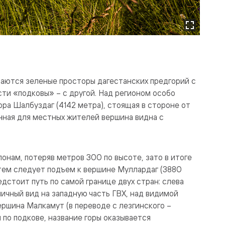
Фото: 
ываются зеленые просторы дагестанских предгорий с
сти «подковы» – с другой. Над регионом особо
ра Шалбуздаг (4142 метра), стоящая в стороне от
енная для местных жителей вершина видна с
онам, потеряв метров 300 по высоте, зато в итоге
атем следует подъем к вершине Муллардаг (3880
едстоит путь по самой границе двух стран: слева
ичный вид на западную часть ГВХ, над видимой
ершина Малкамут (в переводе с лезгинского –
 по подкове, название горы оказывается