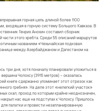
непрерывная горная цепь длиной более 1100
, входящая в горную систему Большого Кавказа. В
ественник Генрих Анохин составил сборник
й части этого хребта. Среди 55 описаний маршрутов
оэтичным названием «Чехычайская подкова».
границе между Азербайджаном и Дагестаном на
сь три дня, хотя поначалу планировали уложиться в
 вершина Чолохсу (3915 метров) – оказалась
воей книге сдержанно упоминает этот отрезок как
инного гребня». На деле этот «нелегкий участок»
ных скал, проход по которым крайне неоднозначен,
 накрыл нас еще на подступах к Чолохсу. Пришлось
о для палатки и провести незапланированную
ничника, спросившего нас перед выходом на