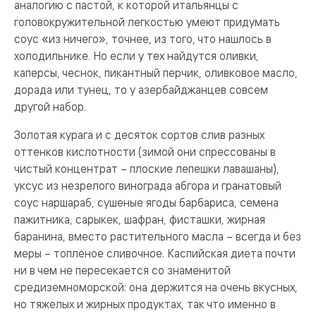
аналогию с пастой, к которой итальянцы с
головокружительной легкостью умеют придумать
соус «из ничего», точнее, из того, что нашлось в
холодильнике. Но если у тех найдутся оливки,
каперсы, чеснок, пикантный перчик, оливковое масло,
дорада или тунец, то у азербайджанцев совсем
другой набор.
Золотая курага и с десяток сортов слив разных
оттенков кислотности (зимой они спрессованы в
чистый концентрат – плоские лепешки лавашаны),
уксус из незрелого винограда абгора и гранатовый
соус наршараб, сушеные ягоды барбариса, семена
пажитника, сарыкек, шафран, фисташки, жирная
баранина, вместо растительного масла – всегда и без
меры – топленое сливочное. Каспийская диета почти
ни в чем не пересекается со знаменитой
средиземноморской: она держится на очень вкусных,
но тяжелых и жирных продуктах, так что именно в