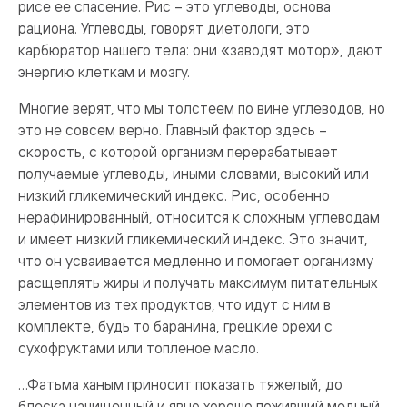
рисе ее спасение. Рис – это углеводы, основа
рациона. Углеводы, говорят диетологи, это
карбюратор нашего тела: они «заводят мотор», дают
энергию клеткам и мозгу.
Многие верят, что мы толстеем по вине углеводов, но
это не совсем верно. Главный фактор здесь –
скорость, с которой организм перерабатывает
получаемые углеводы, иными словами, высокий или
низкий гликемический индекс. Рис, особенно
нерафинированный, относится к сложным углеводам
и имеет низкий гликемический индекс. Это значит,
что он усваивается медленно и помогает организму
расщеплять жиры и получать максимум питательных
элементов из тех продуктов, что идут с ним в
комплекте, будь то баранина, грецкие орехи с
сухофруктами или топленое масло.
…Фатьма ханым приносит показать тяжелый, до
блеска начищенный и явно хорошо поживший медный