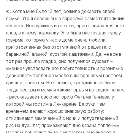
«…Когда мне было 12 лет, решила доказать своей
семье, что я совершенно взрослый самостоятельный
человек. Вернувшись из школы, приготовила для всех
плов, а к нему поджарку. Это была настоящая туршу
говурма, которую у нас в доме очень любили,
приготовленная без отступлений от рецепта: с
бараниной, алычой, курагой, каштанами. Да, не все в
тот раз прошло гладко, рис получился суховат –
умение чувствовать его полуготовность и правильно
дозировать топленое масло с шафрановым настоем
пришли с опытом. Но я помню, как удивлены были
тогда сестры и мама и каким гордым выглядел папа»,
- рассказывает свою историю Фатьма Ганиева, у
которой мы гостим в Лянкяране. Ее руки тем
временем делают хорошо знакомую работу:
откидывают замоченный с ночи и полуотваренный
рис на дуршлаг, промазывают дно казана топленым
маслом, взбивают яйцо с йогуртом, вмешивают в