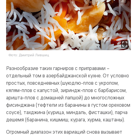
Фото: Дмитрий Лившиц
Разнообразие таких гарниров с приправами –
отдельный том в азербайджанской кухне. От условно
простых, повседневных (шуюдлю-плов с укропом,
кялям-плов с капустой, зириндж-плов с барбарисом,
аришта-плов с домашней лапшой) до многосложных
фисинджана (тефтели из баранины в густом ореховом
соусе), тахджина (курица, миндаль, фисташки), парча
дешемя (баранина, кишмиш, курага, хурма, каштаны).
Огромный диапазон этих вариаций снова вызывает