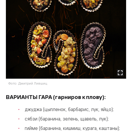
Фото: Дмитрий Лившиц
ВАРИАНТЫ ГАРА (гарниров к плову):
джуджа (цыпленок, барбарис, лук, яйцо);
сябзи (баранина, зелень, щавель, лук);
гийме (баранина, кишмиш, курага, каштаны);