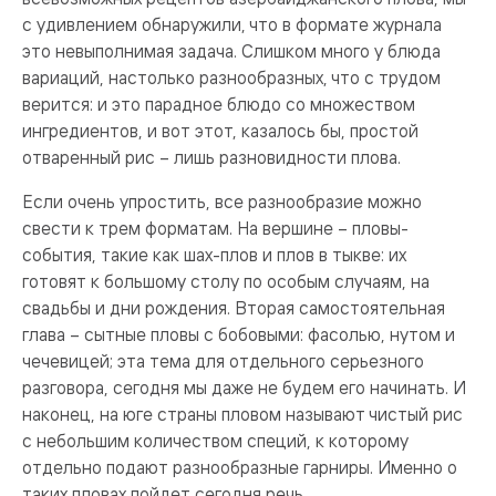
с удивлением обнаружили, что в формате журнала
это невыполнимая задача. Слишком много у блюда
вариаций, настолько разнообразных, что с трудом
верится: и это парадное блюдо со множеством
ингредиентов, и вот этот, казалось бы, простой
отваренный рис – лишь разновидности плова.
Если очень упростить, все разнообразие можно
свести к трем форматам. На вершине – пловы-
события, такие как шах-плов и плов в тыкве: их
готовят к большому столу по особым случаям, на
свадьбы и дни рождения. Вторая самостоятельная
глава – сытные пловы с бобовыми: фасолью, нутом и
чечевицей; эта тема для отдельного серьезного
разговора, сегодня мы даже не будем его начинать. И
наконец, на юге страны пловом называют чистый рис
с небольшим количеством специй, к которому
отдельно подают разнообразные гарниры. Именно о
таких пловах пойдет сегодня речь.