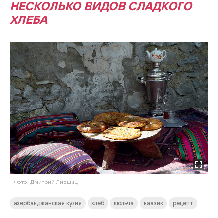
НЕСКОЛЬКО ВИДОВ СЛАДКОГО
ХЛЕБА
Фото: Дмитрий Лившиц
азербайджанская кухня
хлеб
кюльча
наазик
рецепт