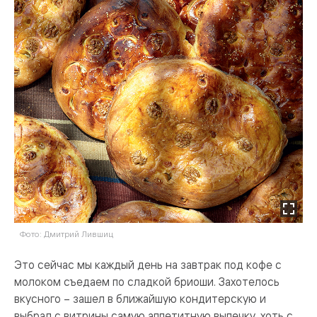
Фото: Дмитрий Лившиц
Это сейчас мы каждый день на завтрак под кофе с
молоком съедаем по сладкой бриоши. Захотелось
вкусного – зашел в ближайшую кондитерскую и
выбрал с витрины самую аппетитную выпечку, хоть с