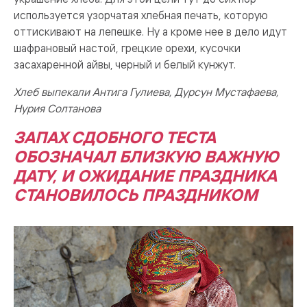
используется узорчатая хлебная печать, которую
оттискивают на лепешке. Ну а кроме нее в дело идут
шафрановый настой, грецкие орехи, кусочки
засахаренной айвы, черный и белый кунжут.
Хлеб выпекали Антига Гулиева,
Дурсун Мустафаева,
Нурия Солтанова
ЗАПАХ СДОБНОГО ТЕСТА
ОБОЗНАЧАЛ БЛИЗКУЮ ВАЖНУЮ
ДАТУ, И ОЖИДАНИЕ ПРАЗДНИКА
СТАНОВИЛОСЬ ПРАЗДНИКОМ