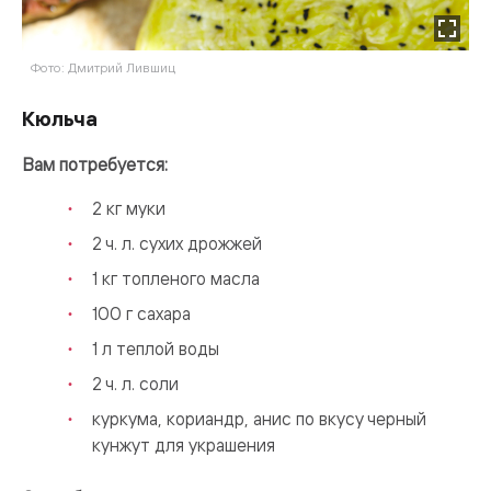
Фото: Дмитрий Лившиц
Кюльча
Вам потребуется:
2 кг муки
2 ч. л. сухих дрожжей
1 кг топленого масла
100 г сахара
1 л теплой воды
2 ч. л. соли
куркума, кориандр, анис по вкусу черный
кунжут для украшения