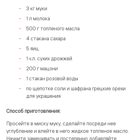
3 кг муки
1 л молока
500 г топленого масла
4 стакана сахара
5 яиц
1 ч.л. сухих дрожжей
200 г мацони
1 стакан розовой воды
по щепотке соли и шафрана грецкие орехи
для украшения
Способ приготовления:
Просейте в миску муку, сделайте посреди нее
углубление и влейте в него жидкое топленое масло.
Начните замешивать и постепенно добавляйте