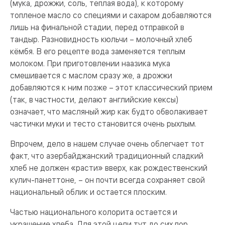
(мука, дрожжи, соль, теплая вода), к которому
топленое масло со специями и сахаром добавляются
лишь на финальной стадии, перед отправкой в
тандыр. Разновидность кюльчи – молочный хлеб
кёмбя. В его рецепте вода заменяется теплым
молоком. При приготовлении наазика мука
смешивается с маслом сразу же, а дрожжи
добавляются к ним позже – этот классический прием
(так, в частности, делают английские кексы)
означает, что масляный жир как будто обволакивает
частички муки и тесто становится очень рыхлым.
Впрочем, дело в нашем случае очень облегчает тот
факт, что азербайджанский традиционный сладкий
хлеб не должен «расти» вверх, как рождественский
кулич-панеттоне, – он почти всегда сохраняет свой
национальный облик и остается плоским.
Частью национального колорита остается и
украшение хлеба. Для этой цели тут до сих пор