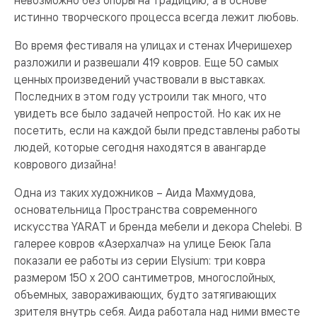
невозможно без опоры на традицию, а в основе
истинно творческого процесса всегда лежит любовь.
Во время фестиваля на улицах и стенах Ичеришехер
разложили и развешали 419 ковров. Еще 50 самых
ценных произведений участвовали в выставках.
Последних в этом году устроили так много, что
увидеть все было задачей непростой. Но как их не
посетить, если на каждой были представлены работы
людей, которые сегодня находятся в авангарде
коврового дизайна!
Одна из таких художников – Аида Махмудова,
основательница Пространства современного
искусства YARAT и бренда мебели и декора Chelebi. В
галерее ковров «Азерхалча» на улице Беюк Гала
показали ее работы из серии Elysium: три ковра
размером 150 х 200 сантиметров, многослойных,
объемных, завораживающих, будто затягивающих
зрителя внутрь себя. Аида работала над ними вместе