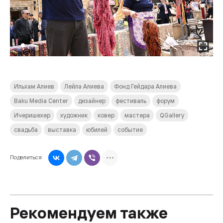
Ильхам Алиев
Лейла Алиева
Фонд Гейдара Алиева
Baku Media Center
дизайнер
фестиваль
форум
Ичеришехер
художник
ковер
мастера
QGallery
свадьба
выставка
юбилей
событие
Поделиться
Рекомендуем также