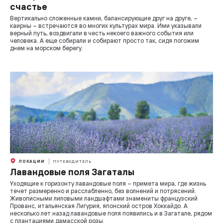
счастье
Вертикально сложенные камни, балансирующие друг на друге, –
каирны – встречаются во многих культурах мира. Ими указывали
верный путь, воздвигали в честь некоего важного события или
человека. А еще собирали и собирают просто так, сидя погожим
днем на морском берегу.
ЛОКАЦИИ
ПУТЕВОДИТЕЛЬ
Лавандовые поля Загаталы
Уходящие к горизонту лавандовые поля – примета мира, где жизнь
течет размеренно и расслабленно, без волнений и потрясений.
Живописными лиловыми ландшафтами знамениты французский
Прованс, итальянская Лигурия, японский остров Хоккайдо. А
несколько лет назад лавандовые поля появились и в Загатале, рядом
с плантациями дамасской розы.