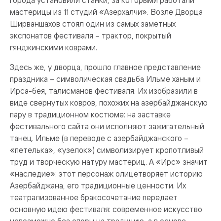
города установили станки, за которыми работали
мастерицы из 11 студий «Азерхалчи». Возле Дворца
Ширваншахов стоял один из самых заметных
экспонатов фестиваля – трактор, покрытый
гянджинскими коврами.
Здесь же, у дворца, прошло главное представление
праздника – символическая свадьба Ильме ханым и
Ирса-бея, талисманов фестиваля. Их изобразили в
виде свернутых ковров, похожих на азербайджанскую
пару в традиционном костюме: на заставке
фестивального сайта они исполняют зажигательный
танец. Ильме (в переводе с азербайджанского –
«петелька», «узелок») символизирует кропотливый
труд и творческую натуру мастериц. А «Ирс» значит
«наследие»: этот персонаж олицетворяет историю
Азербайджана, его традиционные ценности. Их
театрализованное бракосочетание передает
основную идею фестиваля: современное искусство