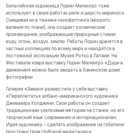
Бельгийская художница Лорин Маленгро тоже
использует в своих работах шелк и шерсть мериноса.
Смешивая их в технике нунофелтинга (мокрого
валяния по ткани), она создает космические
произведения, изображающие природные стихии:
воду, огонь, воздух, землю. Работы Лорин хранятся в
частных коллекциях по всему миру и находятся в
постоянной экспозиции Музея Ротко в Латвии. На
Фестивале ковра выставку Лорин Маленгро «Души в
движении» можно было увидеть в Бакинском доме
фотографии.
Галерея «Заман» разместила у себя выставку
«Переплетать» албано-американского художника
Джевахира Колджини. Свои работы он создает
традиционным узелковым методом на станке, но его
творческий язык современен и интернационален.
Идея художника – сделать изображение на гобелене
пространством глубокой медитации и