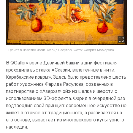
Гранат в царстве ночи. Фарид Расулов. Фото: Фахрия Мамедова
В QGallery возле Девичьей башни в дни фестиваля
проходила выставка «Сказки, вплетенные в нити.
Карабахские ковры». Здесь было представлено шесть
работ художника Фарида Расулова, созданных в
партнерстве с «Азерхалчой» из шелка и шерсти с
использованием 3D-эффекта. Фарид в очередной раз
подтвердил свой принцип: современное искусство не
живет в отрыве от традиционного, а развивается на
его основе, вырастает из многовекового культурного
наследия.