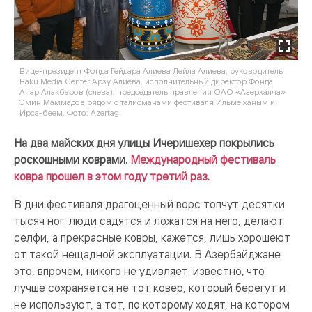
Вице-президент Фонда Гейдара Алиева Лейла Алиева, руководитель
Baku Media Center Арзу Алиева, исполнительный директор Фонда
Анар Алакбаров (слева), председатель правления ОАО «Азерхалча»
Эмин Маммадов рядом с талисманами фестиваля Ильме ханым и
Ирса-беем. Фото: Azertag
На два майских дня улицы Ичеришехер покрылись
роскошными коврами.
Международный фестиваль
ковра прошел в этом году третий раз.
В дни фестиваля драгоценный ворс топчут десятки
тысяч ног: люди садятся и ложатся на него, делают
селфи, а прекрасные ковры, кажется, лишь хорошеют
от такой нещадной эксплуатации. В Азербайджане
это, впрочем, никого не удивляет: известно, что
лучше сохраняется не тот ковер, который берегут и
не используют, а тот, по которому ходят, на котором