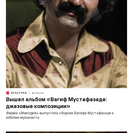
КУЛЬТУРА
МУЗЫКА
Вышел альбом «Вагиф Мустафазаде:
джазовые композиции»
Фирма «Мелодия» выпустила сборник Вагифа Мустафазаде к
юбилею музыканта.