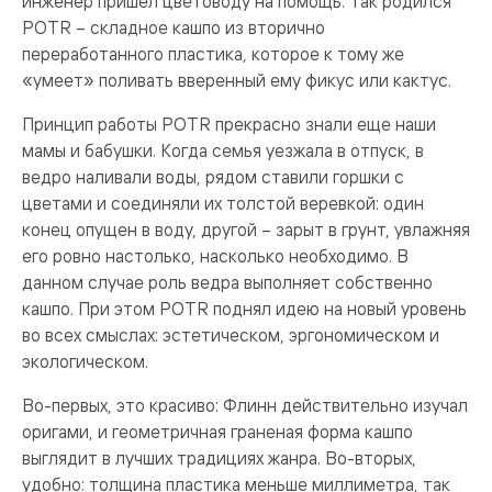
инженер пришел цветоводу на помощь. Так родился
POTR – складное кашпо из вторично
переработанного пластика, которое к тому же
«умеет» поливать вверенный ему фикус или кактус.
Принцип работы POTR прекрасно знали еще наши
мамы и бабушки. Когда семья уезжала в отпуск, в
ведро наливали воды, рядом ставили горшки с
цветами и соединяли их толстой веревкой: один
конец опущен в воду, другой – зарыт в грунт, увлажняя
его ровно настолько, насколько необходимо. В
данном случае роль ведра выполняет собственно
кашпо. При этом POTR поднял идею на новый уровень
во всех смыслах: эстетическом, эргономическом и
экологическом.
Во-первых, это красиво: Флинн действительно изучал
оригами, и геометричная граненая форма кашпо
выглядит в лучших традициях жанра. Во-вторых,
удобно: толщина пластика меньше миллиметра, так