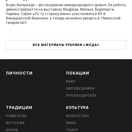
Агдес Багирзаде – фотохудожник международного уровня. Ее работы
демонстрируются на выставках Мадрида, Милана, Будапешта,
Парижа. Серия «По ту сторону меня» участвовала в 59-й
Венецианской биеннале, а теперь ее можно увидеть в тбилисской
галерее IArt.
ВСЕ МАТЕРИАЛЫ РУБРИКИ «МОДА»
ЛИЧНОСТИ
ЛОКАЦИИ
БАКУ
ЗАПОВЕДНИКИ
ПУТЕВОДИТЕЛЬ
ТРАДИЦИИ
КУЛЬТУРА
РЕМЕСЕЛА
ИСКУССТВО
ИСТОРИЯ
КИНО
КУХНЯ
ТЕАТР