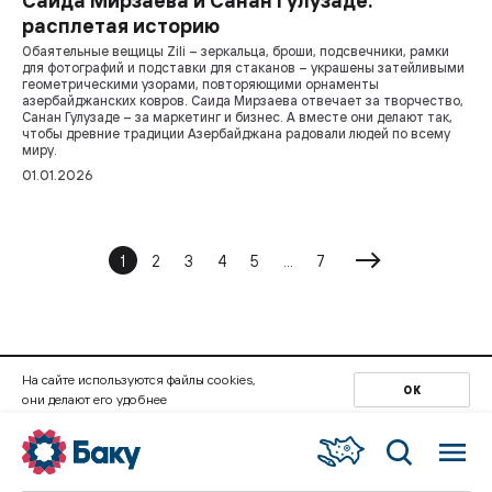
Саида Мирзаева и Санан Гулузаде:
расплетая историю
Обаятельные вещицы Zili – зеркальца, броши, подсвечники, рамки
для фотографий и подставки для стаканов – украшены затейливыми
геометрическими узорами, повторяющими орнаменты
азербайджанских ковров. Саида Мирзаева отвечает за творчество,
Санан Гулузаде – за маркетинг и бизнес. А вместе они делают так,
чтобы древние традиции Азербайджана радовали людей по всему
миру.
01.01.2026
1
2
3
4
5
...
7
На сайте используются файлы cookies,
ОК
они делают его удобнее
ЛИЧНОСТИ
ЛОКАЦИИ
БАКУ
ЗАПОВЕДНИКИ
ПУТЕВОДИТЕЛЬ