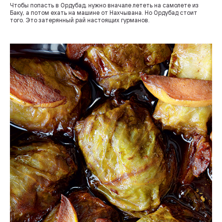
Чтобы попасть в Ордубад, нужно вначале лететь на самолете из
Баку, а потом ехать на машине от Нахчывана. Но Ордубад стоит
того. Это затерянный рай настоящих гурманов.