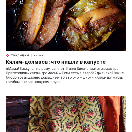
ТРАДИЦИИ
КУХНЯ
Кялям-долмасы: что нашли в капусте
«Мама! Заскучал по дому, сил нет. Купил билет, прилетаю завтра.
Приготовишь кялям-долмасы?» Если есть в азербайджанской кухне
блюдо традиционно домашнее, то это оно – ширин кялям-долмасы,
голубцы в кисло-сладком соусе.