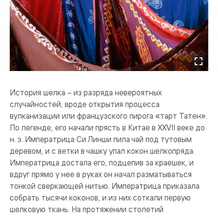
История шелка – из разряда невероятных
случайностей, вроде открытия процесса
вулканизации или французского пирога «тарт Татен».
По легенде, его начали прясть в Китае в XXVII веке до
н. э. Императрица Си Линши пила чай под тутовым
деревом, и с ветки в чашку упал кокон шелкопряда.
Императрица достала его, подцепив за краешек, и
вдруг прямо у нее в руках он начал разматываться
тонкой сверкающей нитью. Императрица приказала
собрать тысячи коконов, и из них соткали первую
шелковую ткань. На протяжении столетий