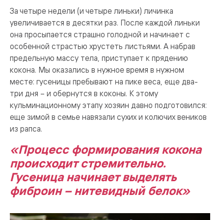
За четыре недели (и четыре линьки) личинка
увеличивается в десятки раз. После каждой линьки
она просыпается страшно голодной и начинает с
особенной страстью хрустеть листьями. А набрав
предельную массу тела, приступает к прядению
кокона. Мы оказались в нужное время в нужном
месте: гусеницы пребывают на пике веса, еще два-
три дня – и обернутся в коконы. К этому
кульминационному этапу хозяин давно подготовился:
еще зимой в семье навязали сухих и колючих веников
из рапса.
«Процесс формирования кокона
происходит стремительно.
Гусеница начинает выделять
фиброин – нитевидный белок»