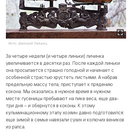
Фото: Дмитрий Лившиц
За четыре недели (и четыре линьки) личинка
увеличивается в десятки раз. После каждой линьки
она просыпается страшно голодной и начинает с
особенной страстью хрустеть листьями. А набрав
предельную массу тела, приступает к прядению
кокона. Мы оказались в нужное время в нужном
месте: гусеницы пребывают на пике веса, еще два-
три дня – и обернутся в коконы. К этому
кульминационному этапу хозяин давно подготовился:
еще зимой в семье навязали сухих и колючих веников
из рапса.