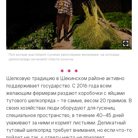
Пол ангара выстилают сухими рапсовыми вениками, на которых
шелкопряды начинают плести коконы
Шелковую традицию в Шекинском районе активно
поддерживает государство. С 2016 года всем
желающим фермерам раздают коробочки с яйцами
тутового шелкопряда – те самые, весом 20 граммов. В
своих хозяйствах люди оборудуют для гусениц
специальное пространство, в течение 40–45 дней
ухаживают за ними и кормят листьями. Деликатный
тутовый шелкопряд требует внимания, но если что-то
пойдет не так, к ответу никто не призовет.