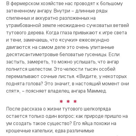
В фермерском хозяйстве нас проводят к большому
затененному ангару. Внутри – длинные ряды
спиленных и аккуратно разложенных на
утрамбованной земле неожиданно сучковатых ветвей
тутового дерева. Когда глаза привыкают к игре света
и тени, замечаешь, что «сучки» ежесекундно
двигаются: на самом деле это очень упитанные
десятисантиметровые беловатые гусеницы. Если
застыть, замереть, то можно услышать, что ангар
полнится шелестом. Это челюсти тысяч особей
перемалывают сочные листья. «Видите, у некоторых
поднята голова? Это значит, в настоящий момент они
спят», – поясняет владелец ангара Маммед.
После рассказа о жизни тутового шелкопряда
остается только один вопрос: как природе пришло на
ум создать такое существо? Его яйца похожи на
крошечные капельки, едва различимые