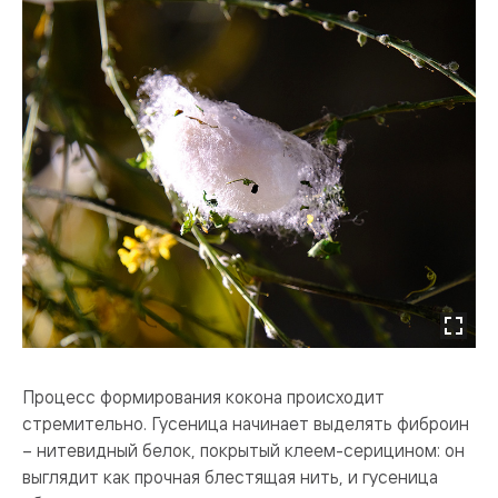
Процесс формирования кокона происходит
стремительно. Гусеница начинает выделять фиброин
– нитевидный белок, покрытый клеем-серицином: он
выглядит как прочная блестящая нить, и гусеница